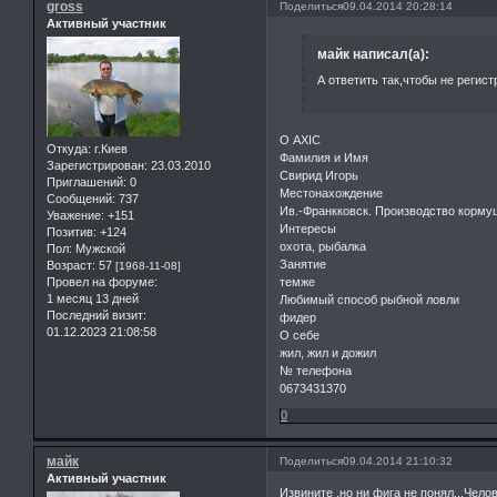
gross
Поделиться
09.04.2014 20:28:14
Активный участник
майк написал(а):
А ответить так,чтобы не регис
О AXIC
Откуда:
г.Киев
Фамилия и Имя
Зарегистрирован
: 23.03.2010
Свирид Игорь
Приглашений:
0
Местонахождение
Сообщений:
737
Ив.-Франкковск. Производство корму
Уважение:
+151
Интересы
Позитив:
+124
охота, рыбалка
Пол:
Мужской
Занятие
Возраст:
57
[1968-11-08]
темже
Провел на форуме:
1 месяц 13 дней
Любимый способ рыбной ловли
Последний визит:
фидер
01.12.2023 21:08:58
О себе
жил, жил и дожил
№ телефона
0673431370
0
майк
Поделиться
09.04.2014 21:10:32
Активный участник
Извините ,но ни фига не понял...Чел