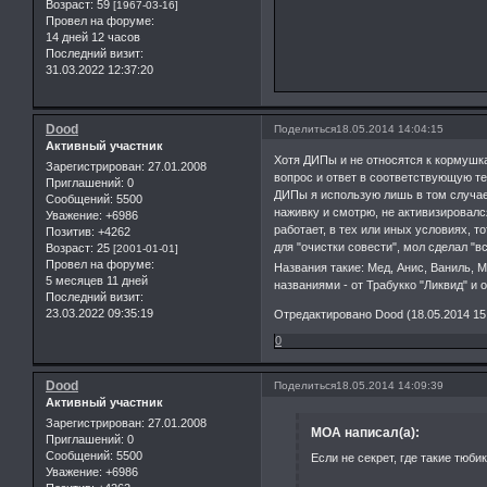
Возраст:
59
[1967-03-16]
Провел на форуме:
14 дней 12 часов
Последний визит:
31.03.2022 12:37:20
Dood
Поделиться
18.05.2014 14:04:15
Активный участник
Хотя ДИПы и не относятся к кормушка
Зарегистрирован
: 27.01.2008
вопрос и ответ в соответствующую те
Приглашений:
0
ДИПы я использую лишь в том случае,
Сообщений:
5500
наживку и смотрю, не активизировался
Уважение:
+6986
работает, в тех или иных условиях, т
Позитив:
+4262
для "очистки совести", мол сделал "вс
Возраст:
25
[2001-01-01]
Провел на форуме:
Названия такие: Мед, Анис, Ваниль, 
5 месяцев 11 дней
названиями - от Трабукко "Ликвид" и о
Последний визит:
23.03.2022 09:35:19
Отредактировано Dood (18.05.2014 15
0
Dood
Поделиться
18.05.2014 14:09:39
Активный участник
Зарегистрирован
: 27.01.2008
MOA написал(а):
Приглашений:
0
Сообщений:
5500
Если не секрет, где такие тюби
Уважение:
+6986