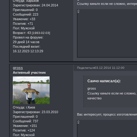
Откуда:
Харьков
Ссылку киньте если не сложно, интере
Зарегистрирован
: 24.04.2014
Приглашений:
0
0
Сообщений:
223
Уважение:
+33
Позитив:
+71
Пол:
Мужской
Возраст:
43
[1983-02-03]
Провел на форуме:
29 дней 14 часов
Последний визит:
16.12.2023 12:13:29
gross
Поделиться
03.12.2014 11:12:00
Активный участник
Санчо написал(а):
gross
Ссылку киньте если не сложно, 
качество
Откуда:
г.Киев
Зарегистрирован
: 23.03.2010
Вас интересует, процесс изготовления
Приглашений:
0
Сообщений:
737
0
Уважение:
+151
Позитив:
+124
Пол:
Мужской