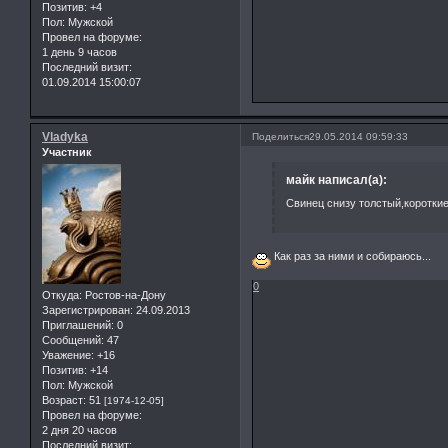
Позитив:
+4
Пол:
Мужской
Провел на форуме:
1 день 9 часов
Последний визит:
01.09.2014 15:00:07
Vladyka
Поделиться
29.05.2014 09:59:33
Участник
майк написал(а):
Свинец снизу толстый,короткие
Как раз за ними и собираюсь...
0
Откуда:
Ростов-на-Дону
Зарегистрирован
: 24.09.2013
Приглашений:
0
Сообщений:
47
Уважение:
+16
Позитив:
+14
Пол:
Мужской
Возраст:
51
[1974-12-05]
Провел на форуме:
2 дня 20 часов
Последний визит: