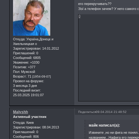
его перекручивать??
ЗЫ а телефон зачем? У него самого 
0
Откуда:
Україна,Донецк и
Хмельницкая о
Зарегистрирован
: 14.01.2012
Приглашений:
0
Сообщений:
6805
Уважение:
+1030
Позитив:
+377
Пол:
Мужской
Возраст:
71
[1954-09-07]
Провел на форуме:
3 месяца 3 дня
Последний визит:
25.03.2025 19:01:07
Malyshh
Поделиться
09.04.2014 21:48:52
Активный участник
Откуда:
Киев
майк написал(а):
Зарегистрирован
: 08.04.2013
Приглашений:
0
Извините ,но ни фига не понял
Сообщений:
806
названием...Нафига его перек