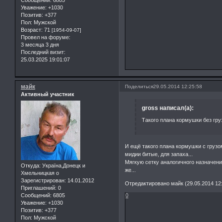
Сообщений:
6805
Уважение:
+1030
Позитив:
+377
Пол:
Мужской
Возраст:
71
[1954-09-07]
Провел на форуме:
3 месяца 3 дня
Последний визит:
25.03.2025 19:01:07
майк
Поделиться
29.05.2014 12:25:58
Активный участник
gross написал(а):
Такого плана кормушки без гру
И ещё такого плана кормушки с грузо
мидии битые, для запаха...
Мягкую сетку аналогичного назначени
Откуда:
Україна,Донецк и
же...
Хмельницкая о
Зарегистрирован
: 14.01.2012
Отредактировано майк (29.05.2014 12:
Приглашений:
0
Сообщений:
6805
0
Уважение:
+1030
Позитив:
+377
Пол:
Мужской