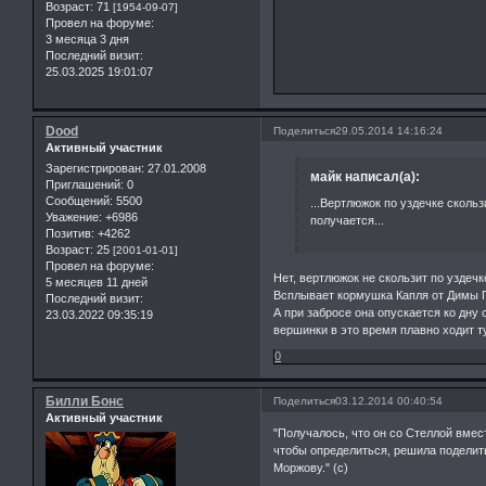
Возраст:
71
[1954-09-07]
Провел на форуме:
3 месяца 3 дня
Последний визит:
25.03.2025 19:01:07
Dood
Поделиться
29.05.2014 14:16:24
Активный участник
Зарегистрирован
: 27.01.2008
майк написал(а):
Приглашений:
0
Сообщений:
5500
...Вертлюжок по уздечке скол
Уважение:
+6986
получается...
Позитив:
+4262
Возраст:
25
[2001-01-01]
Провел на форуме:
Нет, вертлюжок не скользит по уздеч
5 месяцев 11 дней
Всплывает кормушка Капля от Димы Г
Последний визит:
А при забросе она опускается ко дну
23.03.2022 09:35:19
вершинки в это время плавно ходит 
0
Билли Бонс
Поделиться
03.12.2014 00:40:54
Активный участник
"Получалось, что он со Стеллой вмест
чтобы определиться, решила поделить
Моржову." (с)