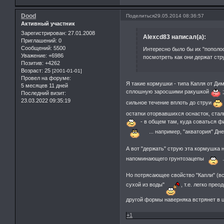
Dood
Поделиться
29.05.2014 08:36:57
Активный участник
Зарегистрирован
: 27.01.2008
Alexcd83 написал(а):
Приглашений:
0
Сообщений:
5500
Интересно было бы их "пополоск
Уважение:
+6986
посмотреть как они держат стру
Позитив:
+4262
Возраст:
25
[2001-01-01]
Провел на форуме:
Я такие кормушки - типа Капля от Дим
5 месяцев 11 дней
сплошную заросшими ракушкой
;
Последний визит:
23.03.2022 09:35:19
сильное течение вплоть до струи
остатки оторвавшихся оснасток, сталь
- в общем там, куда соваться ф
... например, "акватория" Д
А вот "держать" струю эта кормушка
напоминающего грунтозацепы
Но потрясающее свойство "Капли" (в
сухой из воды"
, т.е. легко пре
другой формы наверняка встрянет в ц
+1