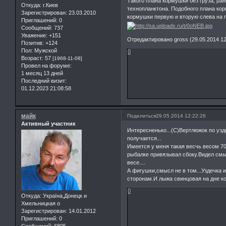
Такого плана кормушки без груза, р
Откуда:
г.Киев
технопланктона. Подобного плана ко
Зарегистрирован
: 23.03.2010
кормушки первую и вторую слева на п
Приглашений:
0
Сообщений:
737
Уважение:
+151
Отредактировано gross (29.05.2014 12
Позитив:
+124
Пол:
Мужской
0
Возраст:
57
[1968-11-08]
Провел на форуме:
1 месяц 13 дней
Последний визит:
01.12.2023 21:08:58
майк
Поделиться
29.05.2014 12:22:26
Активный участник
Интересненько...(С)Вертлюжок по уз
получается...
Имеется у меня такая весчь весом 70 
рыбалке привязывал сбоку.Видел смы
весе....
А фигушки,смысл не в том...Уздечка и
сторонам.И лыжа свинцовая на дне к
0
Откуда:
Україна,Донецк и
Хмельницкая о
Зарегистрирован
: 14.01.2012
Приглашений:
0