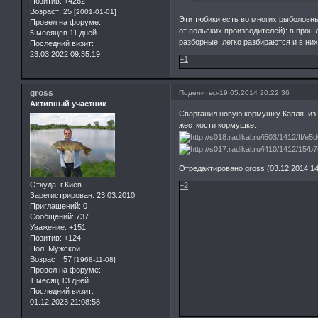
Позитив:
+4262
Возраст:
25
[2001-01-01]
Эти тюбики есть во многих рыболовны
Провел на форуме:
от польских производителей): в прошл
5 месяцев 11 дней
разборные, легко разбираются и в них
Последний визит:
23.03.2022 09:35:19
+1
gross
Поделиться
19.05.2014 20:22:36
Активный участник
Сварганил новую кормушку Капля, из
жесткости кормушке.
Отредактировано gross (03.12.2014 14
Откуда:
г.Киев
+2
Зарегистрирован
: 23.03.2010
Приглашений:
0
Сообщений:
737
Уважение:
+151
Позитив:
+124
Пол:
Мужской
Возраст:
57
[1968-11-08]
Провел на форуме:
1 месяц 13 дней
Последний визит:
01.12.2023 21:08:58