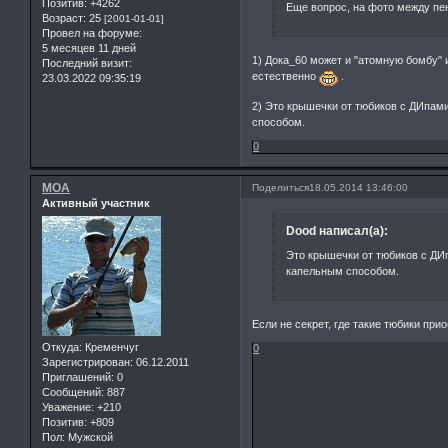
Позитив:
+4262
Еще вопрос, на фото между пен
Возраст:
25
[2001-01-01]
Провел на форуме:
5 месяцев 11 дней
1) Дока_60 может и "атомную бомбу" 
Последний визит:
естественно
.
23.03.2022 09:35:19
2) Это крышечки от тюбиков с ДИпами
способом.
0
MOA
Поделиться
18.05.2014 13:46:00
Активный участник
Dood написал(а):
Это крышечки от тюбиков с ДИп
капельным способом.
Если не секрет, где такие тюбики при
Откуда:
Кременчуг
0
Зарегистрирован
: 06.12.2011
Приглашений:
0
Сообщений:
887
Уважение:
+210
Позитив:
+809
Пол:
Мужской