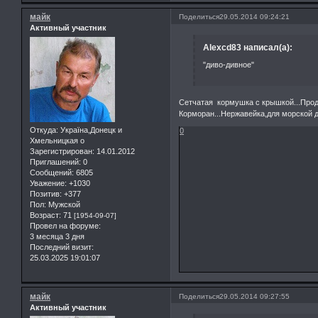
майк
Поделиться
29.05.2014 09:24:21
Активный участник
Alexcd83 написал(а):
"диво-дивное"
Сетчатая кормушка с крышкой...Прода
Корморан...Нержавейка,для морской до
Откуда:
Україна,Донецк и
0
Хмельницкая о
Зарегистрирован
: 14.01.2012
Приглашений:
0
Сообщений:
6805
Уважение:
+1030
Позитив:
+377
Пол:
Мужской
Возраст:
71
[1954-09-07]
Провел на форуме:
3 месяца 3 дня
Последний визит:
25.03.2025 19:01:07
майк
Поделиться
29.05.2014 09:27:55
Активный участник