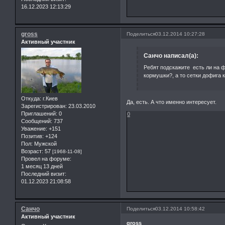
16.12.2023 12:13:29
gross
Поделиться
03.12.2014 10:27:28
Активный участник
Санчо написал(а):
Ребят подскажите есть ли на 
кормушки?, а то сетки дофига к
Откуда:
г.Киев
Да, есть. А что именно интересует.
Зарегистрирован
: 23.03.2010
Приглашений:
0
0
Сообщений:
737
Уважение:
+151
Позитив:
+124
Пол:
Мужской
Возраст:
57
[1968-11-08]
Провел на форуме:
1 месяц 13 дней
Последний визит:
01.12.2023 21:08:58
Санчо
Поделиться
03.12.2014 10:58:42
Активный участник
gross