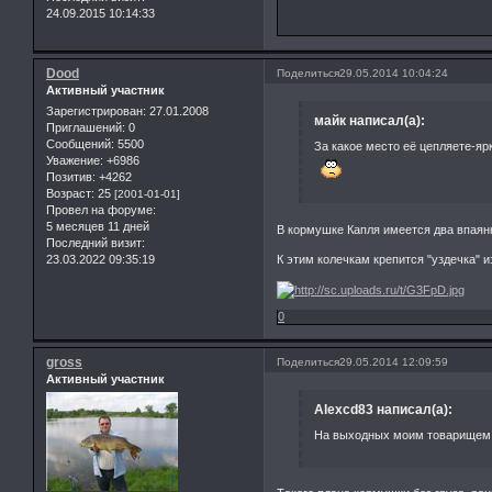
24.09.2015 10:14:33
Dood
Поделиться
29.05.2014 10:04:24
Активный участник
Зарегистрирован
: 27.01.2008
майк написал(а):
Приглашений:
0
Сообщений:
5500
За какое место её цепляете-я
Уважение:
+6986
Позитив:
+4262
Возраст:
25
[2001-01-01]
Провел на форуме:
5 месяцев 11 дней
В кормушке Капля имеется два впаян
Последний визит:
К этим колечкам крепится "уздечка" 
23.03.2022 09:35:19
0
gross
Поделиться
29.05.2014 12:09:59
Активный участник
Alexcd83 написал(а):
На выходных моим товарищем б