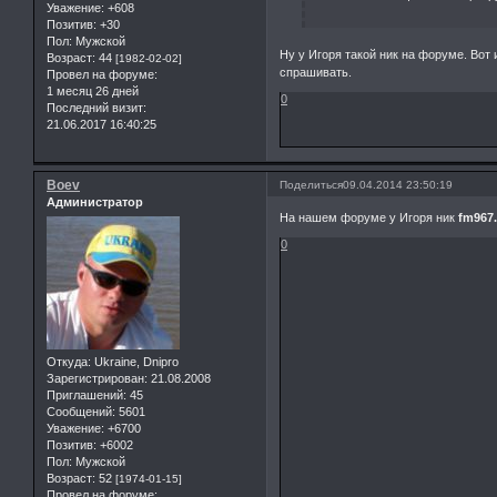
Уважение:
+608
Позитив:
+30
Пол:
Мужской
Ну у Игоря такой ник на форуме. Вот и
Возраст:
44
[1982-02-02]
спрашивать.
Провел на форуме:
1 месяц 26 дней
0
Последний визит:
21.06.2017 16:40:25
Boev
Поделиться
09.04.2014 23:50:19
Администратор
На нашем форуме у Игоря ник
fm967
0
Откуда:
Ukraine, Dnipro
Зарегистрирован
: 21.08.2008
Приглашений:
45
Сообщений:
5601
Уважение:
+6700
Позитив:
+6002
Пол:
Мужской
Возраст:
52
[1974-01-15]
Провел на форуме: