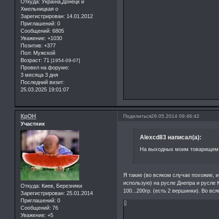
Откуда:
Україна,Донецк и
Хмельницкая о
Зарегистрирован
: 14.01.2012
Приглашений:
0
Сообщений:
6805
Уважение:
+1030
Позитив:
+377
Пол:
Мужской
Возраст:
71
[1954-09-07]
Провел на форуме:
3 месяца 3 дня
Последний визит:
25.03.2025 19:01:07
КрОН
Поделиться
29.05.2014 09:46:42
Участник
Alexcd83 написал(а):
На выходных моим товарищем 
Я такие (во всяком случае похожие, 
использую) на русле Днепра и русле 
Откуда:
Киев, Березняки
100...200гр. (есть 2 вершинки). Во в
Зарегистрирован
: 25.01.2014
Приглашений:
0
0
Сообщений:
76
Уважение:
+5