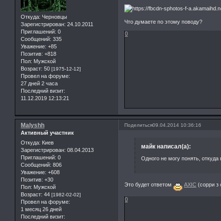
Откуда:
Черновцы
Что думаете по этому поводу?
Зарегистрирован
: 24.10.2011
Приглашений:
0
0
Сообщений:
335
Уважение:
+85
Позитив:
+818
Пол:
Мужской
Возраст:
50
[1975-12-12]
Провел на форуме:
27 дней 2 часа
Последний визит:
11.12.2019 12:13:21
Malyshh
Поделиться
09.04.2014 10:36:16
Активный участник
Откуда:
Киев
майк написал(а):
Зарегистрирован
: 08.04.2013
Приглашений:
0
Одного не могу понять, откуда
Сообщений:
806
Уважение:
+608
Позитив:
+30
Это будет ответом
AXIC
(сорри з 
Пол:
Мужской
Возраст:
44
[1982-02-02]
0
Провел на форуме:
1 месяц 26 дней
Последний визит: