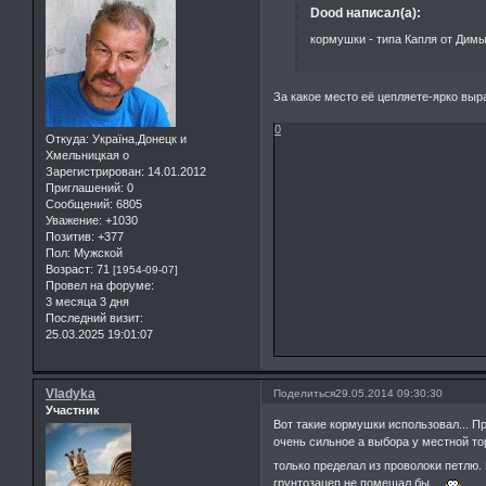
Dood написал(а):
кормушки - типа Капля от Димы
За какое место её цепляете-ярко вы
0
Откуда:
Україна,Донецк и
Хмельницкая о
Зарегистрирован
: 14.01.2012
Приглашений:
0
Сообщений:
6805
Уважение:
+1030
Позитив:
+377
Пол:
Мужской
Возраст:
71
[1954-09-07]
Провел на форуме:
3 месяца 3 дня
Последний визит:
25.03.2025 19:01:07
Vladyka
Поделиться
29.05.2014 09:30:30
Участник
Вот такие кормушки использовал... П
очень сильное а выбора у местной то
только пределал из проволоки петлю. 
грунтозацеп не помешал бы...