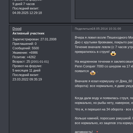
9 дней 7 часов
Последний визит:
04.09.2025 12:29:18
Dood
Поделиться
18.05.2014 10:31:00
Активный участник
Вчера я ловил возле Пешеходного Мос
Зарегистрирован
: 27.01.2008
Дно с крутыми бровками, покрыто ра
Приглашений:
0
Течение вначале ловли (с 7 часов утра
Сообщений:
5500
превратилось в струю!
Уважение:
+6986
Позитив:
+4262
Возраст:
25
На медленном течении я заклипсовалс
[2001-01-01]
Провел на форуме:
Penn Conquer 7000 со шнуром на 17 кГ
5 месяцев 11 дней
появится
.
Последний визит:
23.03.2022 09:35:19
Вначале я юзал кормушку от Дока_60 
оборота): все нормально, я даже ум
Когда дали воду и появилась струя, п
нормально, но рыбы нету, наверное, е
Что ж, я перешел на 34 оборота - вс
больше камней, поросших ракушкой. 
все нормально, из зацепов эта корм
активность!