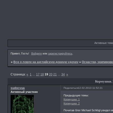
Активные тем
Привет, Гость!
Войдите
или
зарегистрируйтесь
.
»
Все о ловле на английскую донную удочку
»
Оснастки, экипировк
Страница:
«
1
…
17
18
19
20
21
…
34
»
Кормушки. 
sudocvua
Поделиться
12.02.2013 11:52:21
Активный участник
Предыдущие темы:
Кормушки. 1
Кормушки. 2
Почитав блог Michael Schlögl увидел