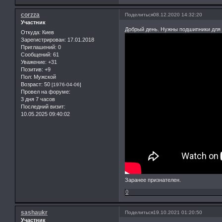
corzza
Поделиться
08.12.2020 14:32:20
Участник
Добрый день. Нужны подшипники для 
Откуда:
Киев
Зарегистрирован
: 17.01.2018
Приглашений:
0
Сообщений:
61
Уважение:
+31
Позитив:
+9
Пол:
Мужской
Возраст:
50
[1976-04-06]
Провел на форуме:
3 дня 7 часов
Последний визит:
10.05.2025 09:40:02
Заранее признателен.
0
sashaukr
Поделиться
19.10.2021 01:20:50
Участник