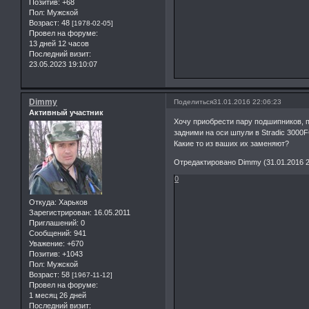
Позитив:
+68
Пол:
Мужской
Возраст:
48
[1978-02-05]
Провел на форуме:
13 дней 12 часов
Последний визит:
23.05.2023 19:10:07
Dimmy
Поделиться
31.01.2016 22:06:23
Активный участник
Хочу приобрести пару подшипников, 
задними на оси шпули в Stradic 3000F
Какие то из ваших их заменяют?
Отредактировано Dimmy (31.01.2016 2
0
Откуда:
Харьков
Зарегистрирован
: 16.05.2011
Приглашений:
0
Сообщений:
941
Уважение:
+670
Позитив:
+1043
Пол:
Мужской
Возраст:
58
[1967-11-12]
Провел на форуме:
1 месяц 26 дней
Последний визит: