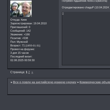
Потрібен підшипник 4х8х3.5(висота)
Отредактировано chaguP (10.04.2024 1
0
Откуда:
Киев
Зарегистрирован
: 19.04.2010
Приглашений:
0
Сообщений:
142
Уважение:
+166
Позитив:
+538
Пол:
Мужской
Возраст:
71
[1955-01-31]
Провел на форуме:
3 дня 15 часов
Последний визит:
02.08.2025 00:59:30
Страница:
1
2
»
»
Все о ловле на английскую донную удочку
»
Коммерческие объя