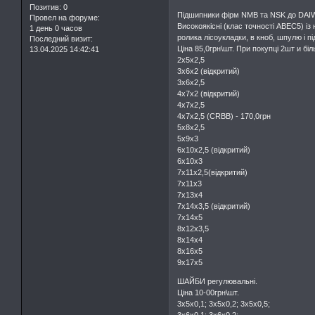
Позитив:
0
Підшипники фірм NMB та NSK до DAI
Провел на форуме:
Високоякісні (клас точності ABEC5) із 
1 день 0 часов
ролика лісоукладки, в кноб, шпулю і п
Последний визит:
Ціна 85,0грн\шт. При покупці 2шт и біл
13.04.2025 14:42:41
2х5х2,5
3х6х2 (відкритий)
3х6х2,5
4х7х2 (відкритий)
4х7х2,5
4х7х2,5 (CRBB) - 170,0грн
5х8х2,5
5х9х3
6х10х2,5 (відкритий)
6х10х3
7х11х2,5(відкритий)
7х11х3
7х13х4
7х14х3,5 (відкритий)
7х14х5
8x12x3,5
8х14х4
8х16х5
9х17х5
ШАЙБИ регулювальні.
Ціна 10-00грн\шт.
3х5х0,1; 3х5х0,2; 3х5х0,5;
3х6х0,1; 3х6х0,2;