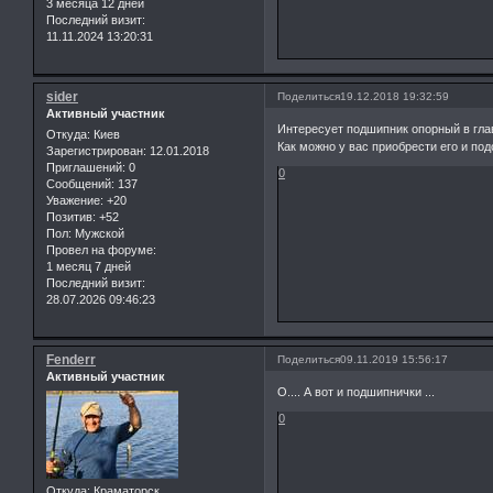
3 месяца 12 дней
Последний визит:
11.11.2024 13:20:31
sider
Поделиться
19.12.2018 19:32:59
Активный участник
Интересует подшипник опорный в гла
Откуда:
Киев
Как можно у вас приобрести его и по
Зарегистрирован
: 12.01.2018
Приглашений:
0
0
Сообщений:
137
Уважение:
+20
Позитив:
+52
Пол:
Мужской
Провел на форуме:
1 месяц 7 дней
Последний визит:
28.07.2026 09:46:23
Fenderr
Поделиться
09.11.2019 15:56:17
Активный участник
О.... А вот и подшипнички ...
0
Откуда:
Краматорск