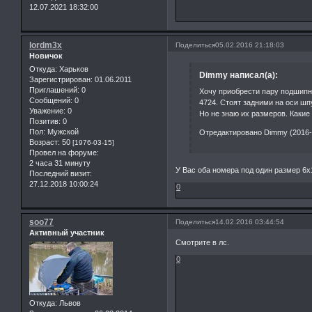
12.07.2021 18:32:00
lordm3x
Поделиться
05.02.2016 21:18:03
Новичок
Откуда:
Харьков
Dimmy написал(а):
Зарегистрирован
: 01.06.2011
Приглашений:
0
Хочу приобрести пару подшипн
Сообщений:
0
4724. Стоят задними на оси шп
Уважение:
0
Но не знаю их размеров. Какие
Позитив:
0
Пол:
Мужской
Отредактировано Dimmy (2016-0
Возраст:
50
[1976-03-15]
Провел на форуме:
2 часа 31 минуту
У Вас оба номера под один размер 6x
Последний визит:
27.12.2018 10:00:24
0
soo77
Поделиться
14.02.2016 03:44:54
Активный участник
Смотрите в лс.
0
Откуда:
Львов