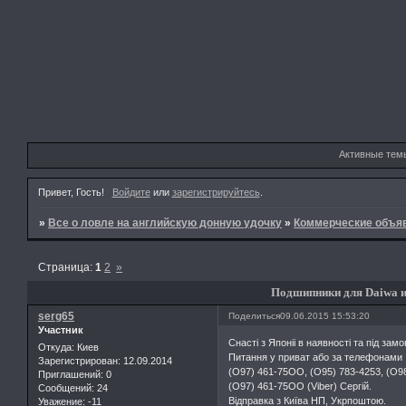
Активные тем
Привет, Гость!
Войдите
или
зарегистрируйтесь
.
»
Все о ловле на английскую донную удочку
»
Коммерческие объя
Страница:
1
2
»
Подшипники для Daiwa и 
serg65
Поделиться
09.06.2015 15:53:20
Участник
Снасті з Японіі в наявності та під зам
Откуда:
Киев
Питання у приват або за телефонами
Зарегистрирован
: 12.09.2014
(О97) 461-75ОО, (О95) 783-4253, (О
Приглашений:
0
(О97) 461-75ОО (Viber) Сергій.
Сообщений:
24
Відправка з Київа НП, Укрпоштою.
Уважение:
-11