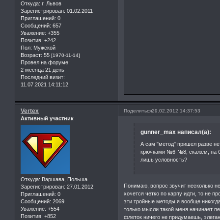
Откуда:
г. Львов
Зарегистрирован
: 01.02.2011
Приглашений:
0
Сообщений:
657
Уважение:
+355
Позитив:
+242
Пол:
Мужской
Возраст:
55
[1970-11-14]
Провел на форуме:
2 месяца 21 день
Последний визит:
11.07.2021 14:11:12
Vertex
Поделиться
29.02.2012 14:37:53
Активный участник
gunner_max написал(а):
А сам "метод" пришел разве н
крючками №6-№8, скажем, на бо
лишь условность?
Откуда:
Варшава, Польша
Понимаю, вопрос звучит несколько не
Зарегистрирован
: 27.01.2012
хочется четко по карпу идти, то не п
Приглашений:
0
Сообщений:
2069
эти тройные методы я вообще никогда
Уважение:
+554
только мысли такой меня начинает пе
Позитив:
+852
флеток ничего не придумаешь, элеган