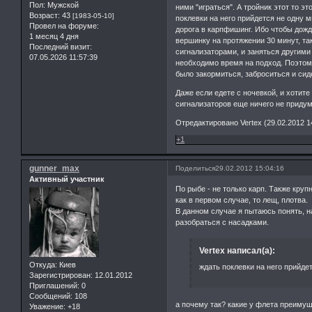
Пол:
Мужской
ними "играться". А тройник этот то э
Возраст:
43
[1983-05-10]
поклевки на него прийдется не одну м
Провел на форуме:
дорога в карпфишинг. Ибо чтобы дожд
1 месяц 4 дня
вершинку на протяжении 30 минут, так
Последний визит:
сигнализаторами, и заняться другими
07.05.2026 11:57:39
необходимо время на подход. Поэтому
было закормиться, заброситься и сид
Даже если едете с ночевкой, и хотите
сигнализаторов еще ничего не придум
Отредактировано Vertex (29.02.2012 1
+1
gunner_max
Поделиться
29.02.2012 15:04:16
Активный участник
По рыбе - не только карп. Также круп
как в первом случае, то лещ, плотва.
В данном случае я пытаюсь понять, н
разобраться с насадками.
Vertex написал(а):
Откуда:
Киев
ждать поклевки на него прийдет
Зарегистрирован
: 12.01.2012
Приглашений:
0
Сообщений:
108
а почему так? какие у флета преимущ
Уважение:
+18