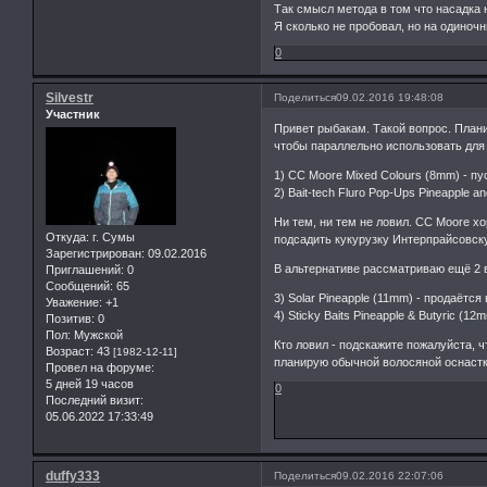
Так смысл метода в том что насадка 
Я сколько не пробовал, но на одиноч
0
Silvestr
Поделиться
09.02.2016 19:48:08
Участник
Привет рыбакам. Такой вопрос. План
чтобы параллельно использовать для
1) CC Moore Mixed Colours (8mm) - пу
2) Bait-tech Fluro Pop-Ups Pineapple 
Ни тем, ни тем не ловил. CC Moore х
Откуда:
г. Сумы
подсадить кукурузку Интерпрайсовск
Зарегистрирован
: 09.02.2016
В альтернативе рассматриваю ещё 2 
Приглашений:
0
Сообщений:
65
3) Solar Pineapple (11mm) - продаётся
Уважение:
+1
4) Sticky Baits Pineapple & Butyric (1
Позитив:
0
Пол:
Мужской
Кто ловил - подскажите пожалуйста, 
Возраст:
43
[1982-12-11]
планирую обычной волосяной оснастко
Провел на форуме:
5 дней 19 часов
0
Последний визит:
05.06.2022 17:33:49
duffy333
Поделиться
09.02.2016 22:07:06