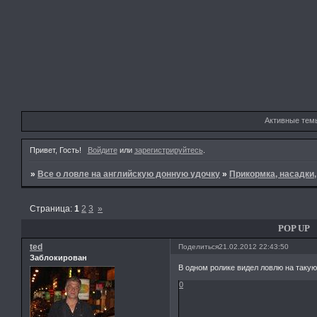
Активные тем
Привет, Гость!
Войдите
или
зарегистрируйтесь
.
»
Все о ловле на английскую донную удочку
»
Прикормка, насадки
Страница:
1
2
3
»
POP UP
ted
Поделиться
21.02.2012 22:43:50
Заблокирован
В одном ролике видел ловлю на такую
0