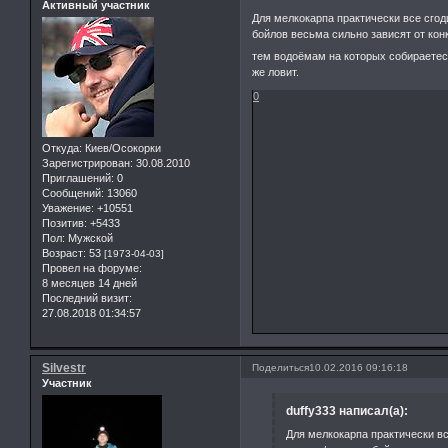
Активный участник
Для мелкокарпа практически все сгод
бойлов весьма сильно зависят от ко
тем водоёмам на которых собираетесь
же ловит.
0
Откуда:
Киев/Осокорки
Зарегистрирован
: 30.08.2010
Приглашений:
0
Сообщений:
13060
Уважение:
+10551
Позитив:
+5433
Пол:
Мужской
Возраст:
53
[1973-04-03]
Провел на форуме:
8 месяцев 14 дней
Последний визит:
27.08.2018 01:34:57
Silvestr
Поделиться
10.02.2016 09:16:18
Участник
duffy333 написал(а):
Для мелкокарпа практически вс