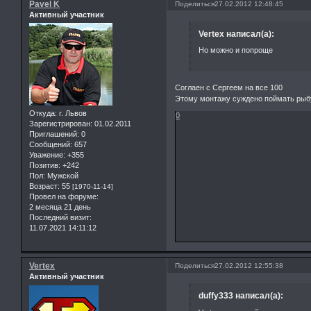
Pavel K
Поделиться
27.02.2012 12:48:45
Активный участник
Vertex написал(а):
Но можно и попроще
Соглаен с Сергеем на все 100
Этому монтажу суждено поймать рыбу
Откуда:
г. Львов
0
Зарегистрирован
: 01.02.2011
Приглашений:
0
Сообщений:
657
Уважение:
+355
Позитив:
+242
Пол:
Мужской
Возраст:
55
[1970-11-14]
Провел на форуме:
2 месяца 21 день
Последний визит:
11.07.2021 14:11:12
Vertex
Поделиться
27.02.2012 12:55:38
Активный участник
duffy333 написал(а):