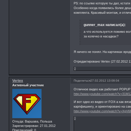
PS: по ссылке которую ты дал, кстат
Особенно когда появились более деш
комплекта. Красивый монтаж, и отлич
gunner_max написал(а):
а что используется помимо вол
за колечко в насадках?
Я ничего не понял. На картинках врод
Отредактировано Vertex (27.02.2012 1
0
Vertex
Поделиться
27.02.2012 13:08:04
Активный участник
Отличное видео как работают POPUP
http://www.youtube.com/watch?v=31M1
И вот одно из видео от FOX-а как вяз
карпфишингу, и ориентировано на сам
http://www.youtube.com/watch?v=Xg
0
Откуда:
Варшава, Польша
Зарегистрирован
: 27.01.2012
Приглашений:
0