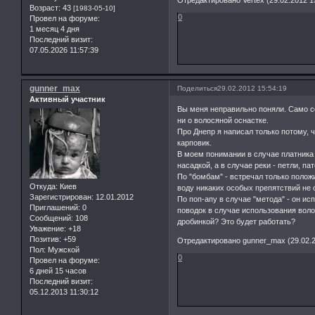
Отредактировано Vertex (29.02.2012 1
Возраст:
43
[1983-05-10]
0
Провел на форуме:
1 месяц 4 дня
Последний визит:
07.05.2026 11:57:39
gunner_max
Поделиться
29.02.2012 15:54:19
Активный участник
Вы меня неправильно поняли. Само со
ни о волосяной оснастке.
Про Днепр я написал только потому,
карповик.
В моем понимании в случае платника 
насадкой, а в случае реки - петли, па
По "бомбам" - встречал только полож
Откуда:
Киев
воду никаких особых препятствий не 
Зарегистрирован
: 12.01.2012
По поп-апу в случае "метода" - он исп
Приглашений:
0
поводок в случае использования волос
Сообщений:
108
дробинкой? Это будет работать?
Уважение:
+18
Позитив:
+59
Отредактировано gunner_max (29.02.2
Пол:
Мужской
0
Провел на форуме:
6 дней 15 часов
Последний визит:
05.12.2013 11:30:12