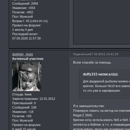
Сообщений:
2069
Уважение:
+554
Позитив:
+852
Пол:
Мужской
Возраст:
43
[1983-05-10]
Провел на форуме:
1 месяц 4 дня
Последний визит:
07.05.2026 11:57:39
gunner_max
Поделиться
27.02.2012 13:41:23
Активный участник
Всем спасибо за помощь.
duffy333 написал(а):
Для фидерной рыбалки можно и
крючок. Больше №10 все равно
то это уже в карпфишинг.
Откуда:
Киев
Зарегистрирован
: 12.01.2012
Приглашений:
0
Я в замешательстве.
Сообщений:
108
Планирую ловить на метод на платник
Уважение:
+18
Regal Z 3500.
Позитив:
+59
Крючки хочу использовать №6 и №8. Н
Пол:
Мужской
пеллетса и бойлов, в т.ч. и плавающи
Провел на форуме:
6 дней 15 часов
использовать леску как основную (шн