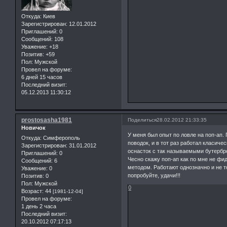
Откуда:
Киев
Зарегистрирован
: 12.01.2012
Приглашений:
0
Сообщений:
108
Уважение:
+18
Позитив:
+59
Пол:
Мужской
Провел на форуме:
6 дней 15 часов
Последний визит:
05.12.2013 11:30:12
prostosasha1981
Поделиться
28.02.2012 21:33:35
Новичок
У меня был опыт по ловле на поп-ап.
Откуда:
Симферополь
поводок, и в тот раз работал класиче
Зарегистрирован
: 31.01.2012
оснасток с так называемыми бутербр
Приглашений:
0
Чесно скажу поп-ап как по мне не фи
Сообщений:
6
методом. Работают однозначно и не то
Уважение:
0
попробуйте, удачи!!!
Позитив:
0
Пол:
Мужской
0
Возраст:
44
[1981-12-04]
Провел на форуме:
1 день 2 часа
Последний визит:
20.10.2012 07:17:13