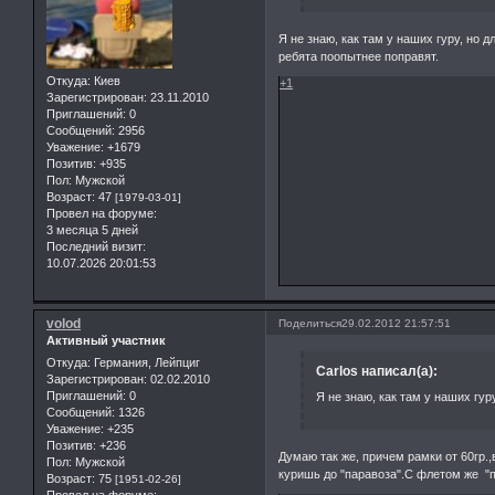
Я не знаю, как там у наших гуру, но д
ребята поопытнее поправят.
Откуда:
Киев
+1
Зарегистрирован
: 23.11.2010
Приглашений:
0
Сообщений:
2956
Уважение:
+1679
Позитив:
+935
Пол:
Мужской
Возраст:
47
[1979-03-01]
Провел на форуме:
3 месяца 5 дней
Последний визит:
10.07.2026 20:01:53
volod
Поделиться
29.02.2012 21:57:51
Активный участник
Откуда:
Германия, Лейпциг
Carlos написал(а):
Зарегистрирован
: 02.02.2010
Приглашений:
0
Я не знаю, как там у наших гур
Сообщений:
1326
Уважение:
+235
Позитив:
+236
Думаю так же, причем рамки от 60гр.
Пол:
Мужской
куришь до "паравоза".С флетом же "п
Возраст:
75
[1951-02-26]
Провел на форуме: