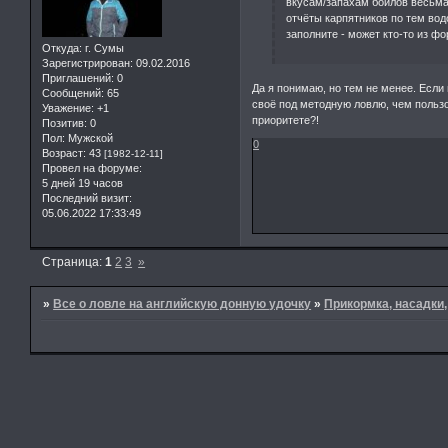
вкусам/запахам бойлов весьма
отчёты карпятников по тем во
заполните - может кто-то из фо
Откуда:
г. Сумы
Зарегистрирован
: 09.02.2016
Приглашений:
0
Да я понимаю, но тем не менее. Если
Сообщений:
65
своё под методную ловлю, чем пользов
Уважение:
+1
приоритете?!
Позитив:
0
Пол:
Мужской
0
Возраст:
43
[1982-12-11]
Провел на форуме:
5 дней 19 часов
Последний визит:
05.06.2022 17:33:49
Страница:
1
2
3
»
»
Все о ловле на английскую донную удочку
»
Прикормка, насадки