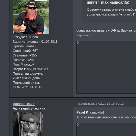
gunner_max написал(а):
К своему стыду я очень слабо
ушка крючка входит "что-то". 
оснастка называется D-Rig. Варианто
Картинки
Откуда:
г. Львов
Зарегистрирован
: 01.02.2011
0
Приглашений:
0
Сообщений:
657
Уважение:
+355
Позитив:
+242
Пол:
Мужской
Возраст:
55
[1970-11-14]
Провел на форуме:
2 месяца 21 день
Последний визит:
11.07.2021 14:11:12
gunner_max
Поделиться
28.02.2012 16:50:13
Активный участник
Pavel K
, спасибо!
А по остальным вопросам в моем соо
0