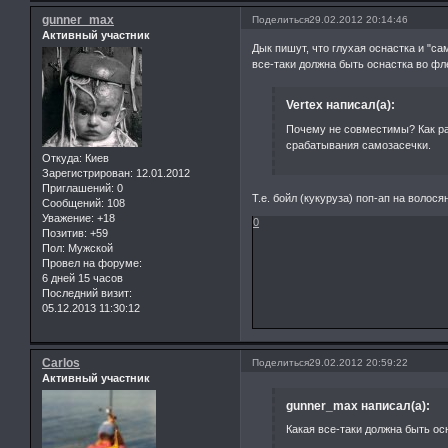
gunner_max
Поделиться
29.02.2012 20:14:46
Активный участник
Дык пишут, что глухая оснастка и "сам
все-таки должна быть оснастка во фл
Vertex написал(а):
Почему не совместимы? Как ра
срабатывания самозасечки.
Откуда:
Киев
Зарегистрирован
: 12.01.2012
Приглашений:
0
Т.е. бойл (кукуруза) поп-ап на волос
Сообщений:
108
Уважение:
+18
0
Позитив:
+59
Пол:
Мужской
Провел на форуме:
6 дней 15 часов
Последний визит:
05.12.2013 11:30:12
Carlos
Поделиться
29.02.2012 20:59:22
Активный участник
gunner_max написал(а):
Какая все-таки должна быть ос