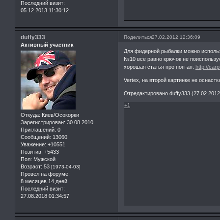
Последний визит:
05.12.2013 11:30:12
duffy333
Поделиться
27.02.2012 12:36:09
Активный участник
Для фидерной рыбалки можно использ
№10 все равно крючок не поиспользуе
хорошая статья про поп-ап:
http://car
Vertex, на второй картинке не оснастк
Отредактировано duffy333 (27.02.2012
+1
Откуда:
Киев/Осокорки
Зарегистрирован
: 30.08.2010
Приглашений:
0
Сообщений:
13060
Уважение:
+10551
Позитив:
+5433
Пол:
Мужской
Возраст:
53
[1973-04-03]
Провел на форуме:
8 месяцев 14 дней
Последний визит:
27.08.2018 01:34:57