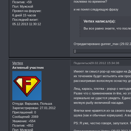
поклевке по времени?
Позитив:
+59
Пол:
Мужской
и не понял следующую фразу
Провел на форуме:
6 дней 15 часов
Последний визит:
Vertex написал(а):
05.12.2013 11:30:12
Вы все равно знаете, что посл
Отредактировано gunner_max (29.02.2
0
Vertex
Поделиться
29.02.2012 15:34:36
Активный участник
Имеют ли смысл pop-up насадки на Дн
их течением будет мотылять или прост
рассматриваю волосяную оснастку дл
Лещ, карась, плотва - popup с методо
Разве что с применением in-line, но 
нормально не удастся увидеть. Единс
мелкую рыбу величиной насадки.
Откуда:
Варшава, Польша
Зарегистрирован
: 27.01.2012
Флетки мне нравятся из-за своего ви
Приглашений:
0
шума (как и обычные кормушки). А вот
Сообщений:
2069
Уважение:
+554
PS: Я уже, честно говоря, запутался.
Позитив:
+852
Пол:
Мужской