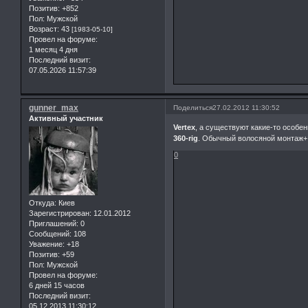
Позитив:
+852
Пол:
Мужской
Возраст:
43
[1983-05-10]
Провел на форуме:
1 месяц 4 дня
Последний визит:
07.05.2026 11:57:39
gunner_max
Поделиться
27.02.2012 11:30:52
Активный участник
Vertex
, а существуют какие-то особе
360-rig
. Обычный волосяной монтаж+ 
0
Откуда:
Киев
Зарегистрирован
: 12.01.2012
Приглашений:
0
Сообщений:
108
Уважение:
+18
Позитив:
+59
Пол:
Мужской
Провел на форуме:
6 дней 15 часов
Последний визит:
05.12.2013 11:30:12