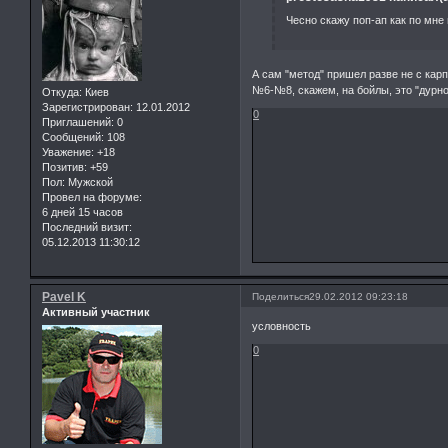
Чесно скажу поп-ап как по мне
А сам "метод" пришел разве не с к
№6-№8, скажем, на бойлы, это "дурно
Откуда:
Киев
Зарегистрирован
: 12.01.2012
0
Приглашений:
0
Сообщений:
108
Уважение:
+18
Позитив:
+59
Пол:
Мужской
Провел на форуме:
6 дней 15 часов
Последний визит:
05.12.2013 11:30:12
Pavel K
Поделиться
29.02.2012 09:23:18
Активный участник
условность
0