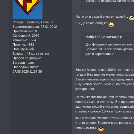
Vertex, на второй картинке не 
На то он и самый элементарный...
Откуда:
Варшава, Польша
PS: Да какие обиды?!
Зарегистрирован
: 27.01.2012
Приглашений:
0
Сообщений:
2069
duffy333 написал(а):
Уважение:
+554
Для фидерной рыбалки можно и
Позитив:
+852
Пол:
Мужской
Больше №10 все равно крючок 
Возраст:
43
[1983-05-10]
уже в карпфишинг.
Провел на форуме:
1 месяц 4 дня
Последний визит:
Это согласен на все 100%, хотя кто 
07.05.2026 11:57:39
тогда и 8-ка вполне может использов
А если человек еще и безбородочные 
6-ку использовать можно, но это уже 
карпфишинг.
На тех же платниках, при наличии хо
использовать и плетенку. Я в прошл
заслужэивающий внимания, дешевый (
ставился крючок 10-ка и получались 
конце-концов главное чтобы человек
что-то и свое. В своем роде popup-
пенопластика.