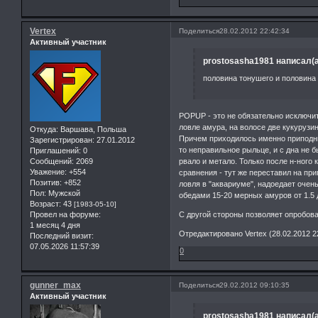
Vertex
Поделиться
28.02.2012 22:42:34
Активный участник
prostosasha1981 написал(а
половина тонушего и половина 
POPUP - это не обязательно исключит
ловле амура, на волосе две кукурузин
Откуда:
Варшава, Польша
Причем приходилось именно приподним
Зарегистрирован
: 27.01.2012
то неправильное рыльце, и с дна не б
Приглашений:
0
Сообщений:
2069
рвало и метало. Только после н-ного 
Уважение:
+554
сравнения - тут же переставил на при
Позитив:
+852
ловля в "аквариуме", надоедает очен
Пол:
Мужской
обедами 15-20 мерных амуров от 1.5 д
Возраст:
43
[1983-05-10]
Провел на форуме:
С другой стороны позволяет опробов
1 месяц 4 дня
Отредактировано Vertex (28.02.2012 2
Последний визит:
07.05.2026 11:57:39
0
gunner_max
Поделиться
29.02.2012 09:10:35
Активный участник
prostosasha1981 написал(а