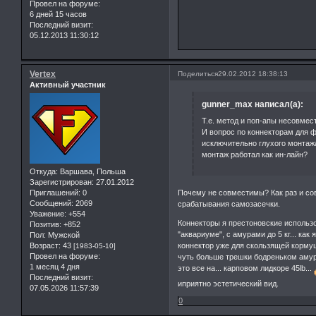
Провел на форуме:
6 дней 15 часов
Последний визит:
05.12.2013 11:30:12
Vertex
Поделиться
29.02.2012 18:38:13
Активный участник
gunner_max написал(а):
Т.е. метод и поп-апы несовме
И вопрос по коннекторам для фл
исключительно глухого монтаж
монтаж работал как ин-лайн?
Откуда:
Варшава, Польша
Зарегистрирован
: 27.01.2012
Почему не совместимы? Как раз и со
Приглашений:
0
Сообщений:
2069
срабатывания самозасечки.
Уважение:
+554
Коннекторы я престоновские использо
Позитив:
+852
"аквариуме", с амурами до 5 кг... как
Пол:
Мужской
коннектор уже для скользящей кормуш
Возраст:
43
[1983-05-10]
Провел на форуме:
чуть больше трешки бодреньком амурч
1 месяц 4 дня
это все на... карповом лидкоре 45lb...
Последний визит:
иприятно эстетический вид.
07.05.2026 11:57:39
0