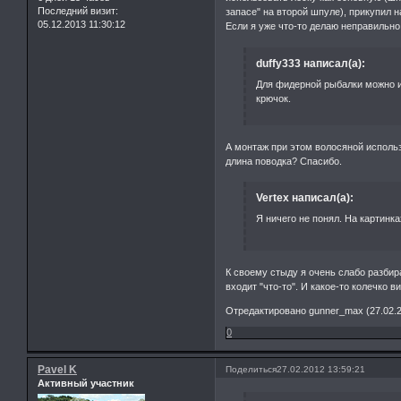
Последний визит:
запасе" на второй шпуле), прикупил н
05.12.2013 11:30:12
Если я уже что-то делаю неправильно,
duffy333 написал(а):
Для фидерной рыбалки можно и
крючок.
А монтаж при этом волосяной исполь
длина поводка? Спасибо.
Vertex написал(а):
Я ничего не понял. На картинк
К своему стыду я очень слабо разби
входит "что-то". И какое-то колечко 
Отредактировано gunner_max (27.02.2
0
Pavel K
Поделиться
27.02.2012 13:59:21
Активный участник