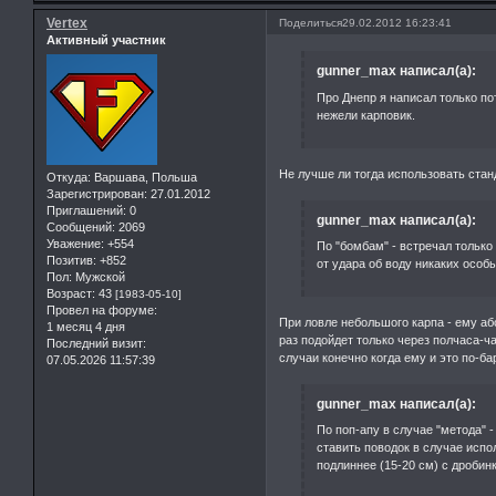
Vertex
Поделиться
29.02.2012 16:23:41
Активный участник
gunner_max написал(а):
Про Днепр я написал только п
нежели карповик.
Не лучше ли тогда использовать ста
Откуда:
Варшава, Польша
Зарегистрирован
: 27.01.2012
Приглашений:
0
gunner_max написал(а):
Сообщений:
2069
Уважение:
+554
По "бомбам" - встречал только
Позитив:
+852
от удара об воду никаких особ
Пол:
Мужской
Возраст:
43
[1983-05-10]
Провел на форуме:
При ловле небольшого карпа - ему аб
1 месяц 4 дня
раз подойдет только через полчаса-ч
Последний визит:
случаи конечно когда ему и это по-ба
07.05.2026 11:57:39
gunner_max написал(а):
По поп-апу в случае "метода" -
ставить поводок в случае испо
подлиннее (15-20 см) с дробин