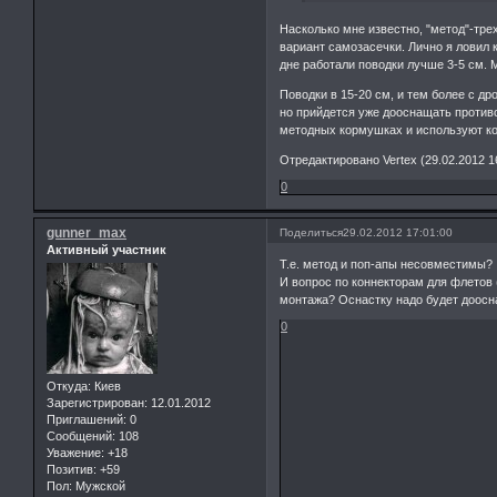
Насколько мне известно, "метод"-тре
вариант самозасечки. Лично я ловил 
дне работали поводки лучше 3-5 см. 
Поводки в 15-20 см, и тем более с д
но прийдется уже дооснащать противо
методных кормушках и используют ко
Отредактировано Vertex (29.02.2012 1
0
gunner_max
Поделиться
29.02.2012 17:01:00
Активный участник
Т.е. метод и поп-апы несовместимы?
И вопрос по коннекторам для флетов (
монтажа? Оснастку надо будет доосн
0
Откуда:
Киев
Зарегистрирован
: 12.01.2012
Приглашений:
0
Сообщений:
108
Уважение:
+18
Позитив:
+59
Пол:
Мужской