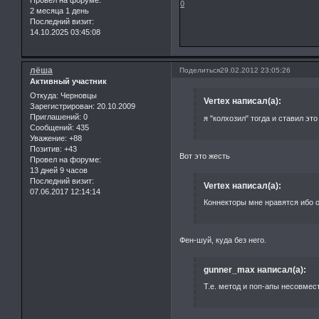
0
2 месяца 1 день
Последний визит:
14.10.2025 03:45:08
лёша
Поделиться
29.02.2012 23:05:26
Активный участник
Откуда:
Черновцы
Vertex написал(а):
Зарегистрирован
: 20.10.2009
Приглашений:
0
я "колхозил" тогда и ставил это
Сообщений:
435
Уважение:
+88
Позитив:
+43
Вот это жесть
Провел на форуме:
13 дней 9 часов
Последний визит:
Vertex написал(а):
07.06.2017 12:14:14
Коннекторы мне нравятся ибо 
Фен-шуй, куда без него.
gunner_max написал(а):
Т.е. метод и поп-апы несовме