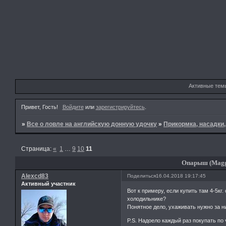
Активные тем
Привет, Гость!
Войдите
или
зарегистрируйтесь
.
»
Все о ловле на английскую донную удочку
»
Прикормка, насадки
Страница:
«
1
…
9
10
11
Опарыш (Magg
Alexcd83
Поделиться
16.04.2018 19:17:45
Активный участник
Вот к примеру, если купить там 4-5кг.
холодильнике?
Понятное дело, ухаживать нужно за н
P.S. Надоело каждый раз покупать по ч