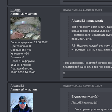
Ендрю
Поделиться
16.04.2018 21:03:40
Активный участник
Alexcd83 написал(а):
Вот к примеру, если купить там 
конца сезона в холодильнике?
Понятное дело, ухаживать нуж
подсыпать и тд.
Зарегистрирован
: 19.06.2017
P.S. Надоело каждый раз покупа
Приглашений:
0
+ проезд и тд и тп, а так лежит
Сообщений:
447
Уважение:
+64
Позитив:
0
Провел на форуме:
Тоже интересно, но другой вопрос: ра
18 дней 5 часов
пластиковой баночки, с тех пор боюс
Последний визит:
19.06.2018 14:50:40
0
Alexcd83
Поделиться
16.04.2018 21:16:29
Активный участник
Ендрю написал(а):
Alexcd83 написал(а):
Вот к примеру, если купить там