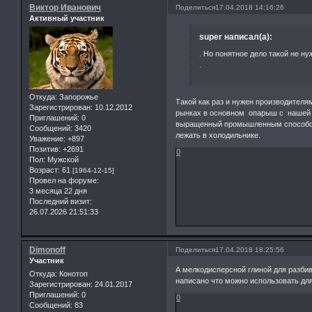
Виктор Иванович
Поделиться
17.04.2018 14:16:26
Активный участник
super написал(а):
. Но понятное дело такой не ну
.
Откуда:
Запорожье
Такой как раз и нужен производителя
Зарегистрирован
: 10.12.2012
рынках в основном опарыш с нашей му
Приглашений:
0
выращенный промышленным способом.
Сообщений:
3420
лежать в холодильнике.
Уважение:
+897
Позитив:
+2691
0
Пол:
Мужской
Возраст:
61
[1964-12-15]
Провел на форуме:
3 месяца 22 дня
Последний визит:
26.07.2026 21:51:33
Dimonoff
Поделиться
17.04.2018 18:25:56
Участник
А мелкодисперсной глиной для разбивк
Откуда:
Конотоп
написано что можно использовать для
Зарегистрирован
: 24.01.2017
Приглашений:
0
0
Сообщений:
83