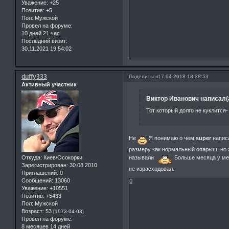
Уважение:
+25
Позитив:
+5
Пол:
Мужской
Провел на форуме:
10 дней 21 час
Последний визит:
30.11.2021 19:54:02
duffy333
Поделиться
17.04.2018 18:28:53
Активный участник
Виктор Иванович написал(а
Тот который долго не куклится
Не
Я понимаю о чем
super
написа
размеру как нормальный опарыш, но ж
называли
Больше месяца у мен
Откуда:
Киев/Осокорки
Зарегистрирован
: 30.08.2010
не израсходовал.
Приглашений:
0
Сообщений:
13060
0
Уважение:
+10551
Позитив:
+5433
Пол:
Мужской
Возраст:
53
[1973-04-03]
Провел на форуме:
8 месяцев 14 дней