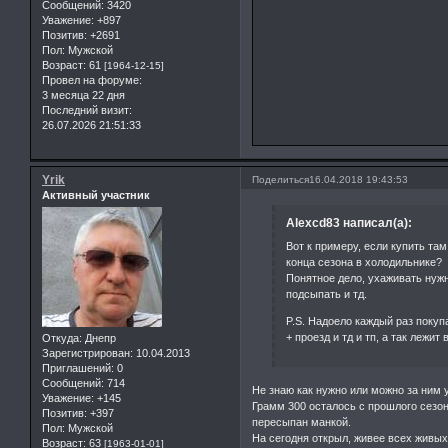
Сообщений:
3420
Уважение:
+897
Позитив:
+2691
Пол:
Мужской
Возраст:
61
[1964-12-15]
Провел на форуме:
3 месяца 22 дня
Последний визит:
26.07.2026 21:51:33
Yrik
Поделиться
16.04.2018 19:43:53
Активный участник
Alexcd83 написал(а):
Вот к примеру, если купить там 
конца сезона в холодильнике?
Понятное дело, ухаживать нуж
подсыпать и тд.
P.S. Надоело каждый раз покупа
+ проезд и тд и тп, а так лежит
Откуда:
Днепр
Зарегистрирован
: 10.04.2013
Приглашений:
0
Сообщений:
714
Не знаю как нужно или можно за ним у
Уважение:
+145
Грамм 300 осталось с прошлого сезон
Позитив:
+397
пересыпан манкой.
Пол:
Мужской
На сегодня открыл, живее всех живых
Возраст:
63
[1963-01-01]