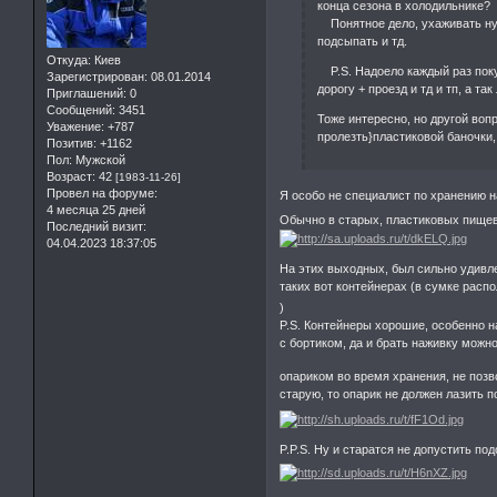
конца сезона в холодильнике?
Понятное дело, ухаживать нуж
подсыпать и тд.
Откуда:
Киев
P.S. Надоело каждый раз покуп
Зарегистрирован
: 08.01.2014
дорогу + проезд и тд и тп, а та
Приглашений:
0
Сообщений:
3451
Тоже интересно, но другой вопр
Уважение:
+787
пролезть}пластиковой баночки,
Позитив:
+1162
Пол:
Мужской
Возраст:
42
[1983-11-26]
Провел на форуме:
Я особо не специалист по хранению
4 месяца 25 дней
Обычно в старых, пластиковых пище
Последний визит:
04.04.2023 18:37:05
На этих выходных, был сильно удивле
таких вот контейнерах (в сумке расп
)
P.S. Контейнеры хорошие, особенно на
с бортиком, да и брать наживку можн
опариком во время хранения, не позв
старую, то опарик не должен лазить 
P.P.S. Ну и старатся не допустить п