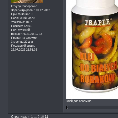
Откуда:
Запорожье
Зарегистрирован
: 10.12.2012
Приглашений:
0
Сообщений:
3420
Уважение:
+897
Позитив:
+2691
Пол:
Мужской
Возраст:
61
[1964-12-15]
Провел на форуме:
3 месяца 22 дня
Последний визит:
26.07.2026 21:51:33
Клей для опарыша
0
Страница:
«
1
…
9
10
11