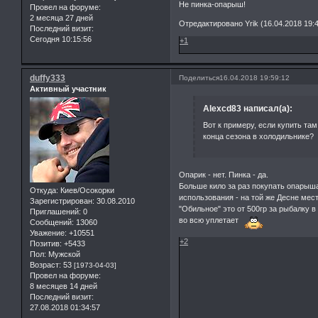
Не пинка-опарыш!
Провел на форуме:
2 месяца 27 дней
Отредактировано Yrik (16.04.2018 19:4
Последний визит:
Сегодня 10:15:56
+1
duffy333
Поделиться
16.04.2018 19:59:12
Активный участник
Alexcd83 написал(а):
Вот к примеру, если купить там 
конца сезона в холодильнике?
Опарик - нет. Пинка - да.
Больше кило за раз покупать опарыша
Откуда:
Киев/Осокорки
использования - на той же Десне мес
Зарегистрирован
: 30.08.2010
"Обильное" это от 500гр за рыбалку в
Приглашений:
0
во всю уплетает
Сообщений:
13060
Уважение:
+10551
+2
Позитив:
+5433
Пол:
Мужской
Возраст:
53
[1973-04-03]
Провел на форуме:
8 месяцев 14 дней
Последний визит:
27.08.2018 01:34:57