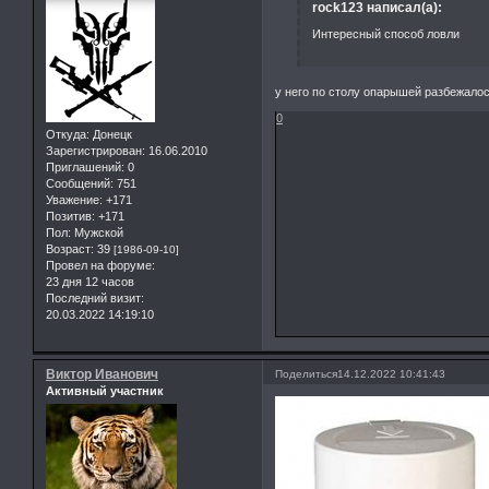
rock123 написал(а):
Интересный способ ловли
у него по столу опарышей разбежалос
0
Откуда:
Донецк
Зарегистрирован
: 16.06.2010
Приглашений:
0
Сообщений:
751
Уважение:
+171
Позитив:
+171
Пол:
Мужской
Возраст:
39
[1986-09-10]
Провел на форуме:
23 дня 12 часов
Последний визит:
20.03.2022 14:19:10
Виктор Иванович
Поделиться
14.12.2022 10:41:43
Активный участник