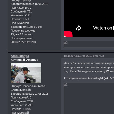
Откуда:
Донецк
Зарегистрирован
: 16.06.2010
Приглашений:
0
Сообщений:
751
Уважение:
+171
Позитив:
+171
Пол:
Мужской
Возраст:
39
[1986-09-10]
Провел на форуме:
23 дня 12 часов
Последний визит:
20.03.2022 14:19:10
+3
Ambuldog64
Поделиться
24.05.2018 07:17:03
Активный участник
Для себя определил оптимальный режи
венгерского, потом полкило венгерско
т.д.. Раз в 3-4 недели покупаю у Worm
Отредактировано Ambuldog64 (24.05.2
+1
Откуда:
Новоселки (Киево-
Святошинский)
Зарегистрирован
: 03.08.2015
Приглашений:
0
Сообщений:
2097
Уважение:
+1236
Позитив:
+1005
Пол:
Мужской