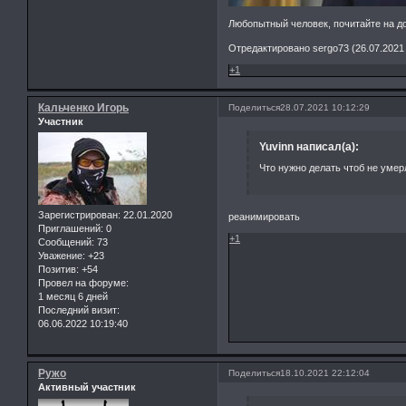
Любопытный человек, почитайте на до
Отредактировано sergo73 (26.07.2021 
+1
Кальченко Игорь
Поделиться
28.07.2021 10:12:29
Участник
Yuvinn написал(а):
Что нужно делать чтоб не уме
Зарегистрирован
: 22.01.2020
реанимировать
Приглашений:
0
+1
Сообщений:
73
Уважение:
+23
Позитив:
+54
Провел на форуме:
1 месяц 6 дней
Последний визит:
06.06.2022 10:19:40
Ружо
Поделиться
18.10.2021 22:12:04
Активный участник