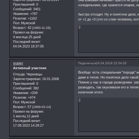
Приглашений:
0
холодильнике, где хранится опарик, 
Сообщений:
3451
Уважение:
+787
быстро отходит. Ну и понятное дело,
Позитив:
+1162
от +1 до +3 (это со слов человека, 
Пол:
Мужской
0
Возраст:
42
[1983-11-26]
Провел на форуме:
4 месяца 25 дней
Последний визит:
04.04.2023 18:37:05
super
Поделиться
16.04.2018 22:54:20
Активный участник
Вообще есть специальная "порода" му
Откуда:
Черновцы
даже в тепле. Но понятное дело такой
Зарегистрирован
: 16.01.2008
Помню у нас в городе разводчики за
Приглашений:
0
разводить, так окукливали его в тепле
Сообщений:
382
конечном итоге.
Уважение:
+209
Позитив:
+474
0
Пол:
Мужской
Возраст:
57
[1969-03-14]
Провел на форуме:
1 месяц 12 дней
Последний визит:
17.08.2023 14:28:27