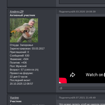
Andrey.ZP
Поделиться
26.03.2020 19:08:39
Активный участник
Откуда:
Запорожье
Зарегистрирован
: 03.03.2017
Приглашений:
0
Сообщений:
630
Уважение:
+504
Позитив:
+436
Пол:
Мужской
Возраст:
57
[1969-04-25]
Провел на форуме:
22 дня 0 часов
Последний визит:
20.10.2025 12:08:57
+4
Yuvinn
Поделиться
26.07.2021 21:49:49
Участник
Что нужно делать чтоб не умерла оп