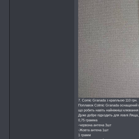
7. Comic Granada з крапльою 110 грн.
Поплавок Colmic Granada оснащений к
що робить навіть найніжніші клювання
Дуже добре підходить для ловлі Ляща, 
0,75 грамма
-червона антена 3шт
-Жовта антена 1шт
1 грамм