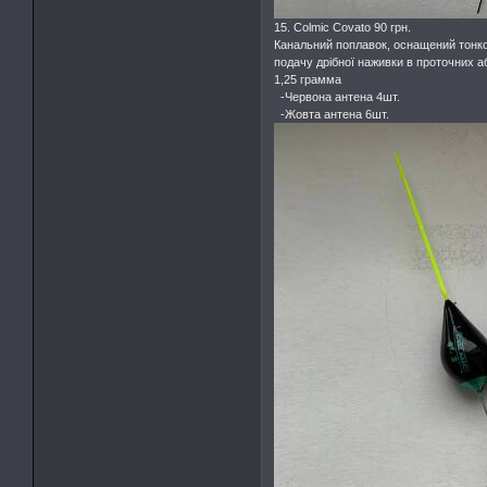
15. Colmic Covato 90 грн.
Канальний поплавок, оснащений тонко
подачу дрібної наживки в проточних 
1,25 грамма
-Червона антена 4шт.
-Жовта антена 6шт.