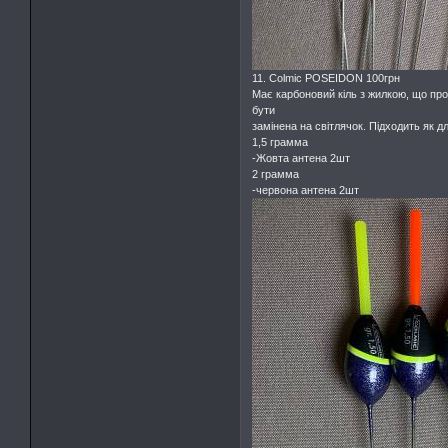
11. Colmic POSEIDON 100грн
Має карбоновий кіль з жилкою, що про
бути
замінена на світлячок. Підходить як дл
1,5 грамма
-Жовта антена 2шт
2 грамма
-червона антена 2шт