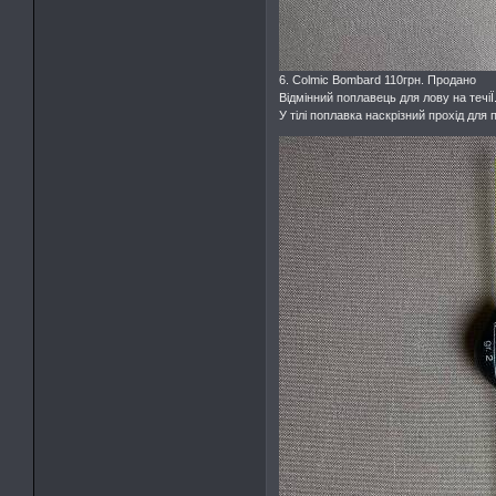
6. Colmic Bombard 110грн. Продано
Відмінний поплавець для лову на течіЇ.
У тілі поплавка наскрізний прохід для