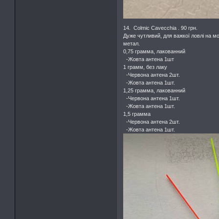
14. Colmic Cavecchia . 90 грн.
Дуже чутливий, для важкої ловлі на мо
метал.
0,75 грамма, лакованний
-Жовта антена 1шт
1 грамм, без лаку
-Червона антена 2шт.
-Жовта антена 1шт.
1,25 грамма, лакованний
-Червона антена 1шт.
-Жовта антена 1шт.
1,5 грамма
-Червона антена 2шт.
-Жовта антена 1шт.