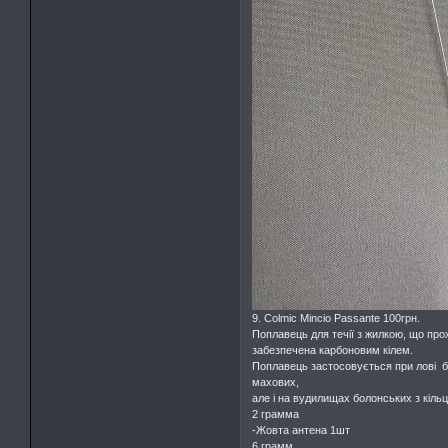
9. Colmic Mincio Passante 100грн.
Поплавець для течії з жилкою, що про
забезпечена карбоновим кілем.
Поплавець застосовується при лові бу
махових,
але і на вудилищах болонських з кіль
2 грамма
-Жовта антена 1шт
6 грамм