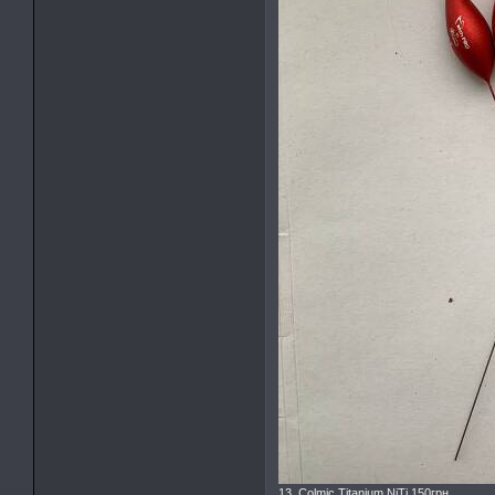
13. Colmic Titanium NiTi 150грн.