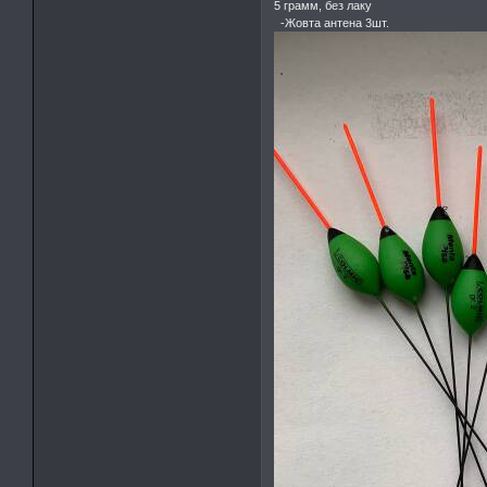
5 грамм, без лаку
-Жовта антена 3шт.