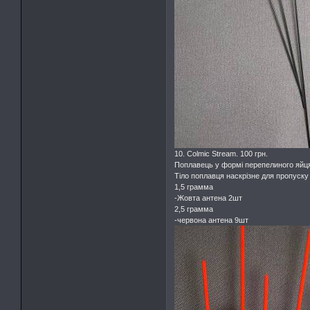
10. Colmic Stream. 100 грн.
Поплавець у формі перепелиного яйця,
Тіло поплавця наскрізне для пропуску
1,5 грамма
-Жовта антена 2шт
2,5 грамма
-червона антена 9шт