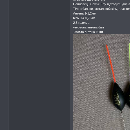
Поплавець Colmic Edy підходить для 
Тіло з бальси, металевий кіль, пласти
Антена 1-1,2мм
Кіль 0,4-0,7 мм
2,5 грамма
-червона антена 6шт
-Жовта антена 10шт