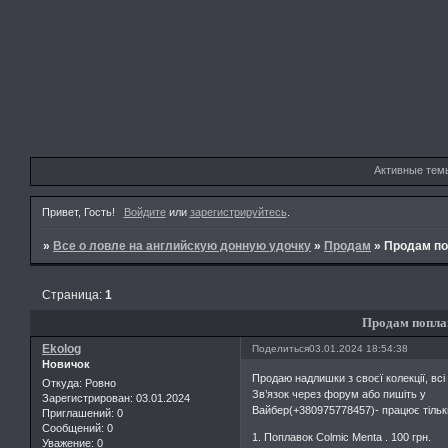
Активные тем
Привет, Гость!
Войдите
или
зарегистрируйтесь
.
»
Все о ловле на английскую донную удочку
»
Продам
»
Продам по
Страница:
1
Продам попла
Ekolog
Поделиться
03.01.2024 18:54:38
Новичок
Продаю надлишки з своєї колекції, всі 
Откуда:
Ровно
Зв’язок через форум або пишіть у
Зарегистрирован
: 03.01.2024
Вайбер(+380975778457)- працює тільк
Приглашений:
0
Сообщений:
0
1. Поплавок Colmic Menta . 100 грн.
Уважение:
0