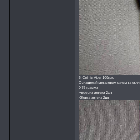
5. Colmic Viper 100грн.
Оснащений металевим килем та склян
0,75 грамма
-червона антена 2шт
-Жовта антена 2шт