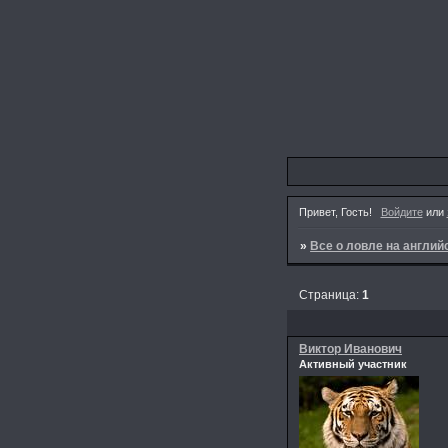
Привет, Гость!
Войдите
или
»
Все о ловле на англи
Страница:
1
Виктор Иванович
Активный участник