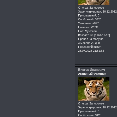
Откуда:
Запорожье
Зарегистрирован
: 10.12.2012
Приглашений:
0
Сообщений:
3420
Уважение:
+897
Позитив:
+2691
Пол:
Мужской
Возраст:
61
[1964-12-15]
Провел на форуме:
3 месяца 22 дня
Последний визит:
26.07.2026 21:51:33
Виктор Иванович
Активный участник
Откуда:
Запорожье
Зарегистрирован
: 10.12.2012
Приглашений:
0
Сообщений:
3420