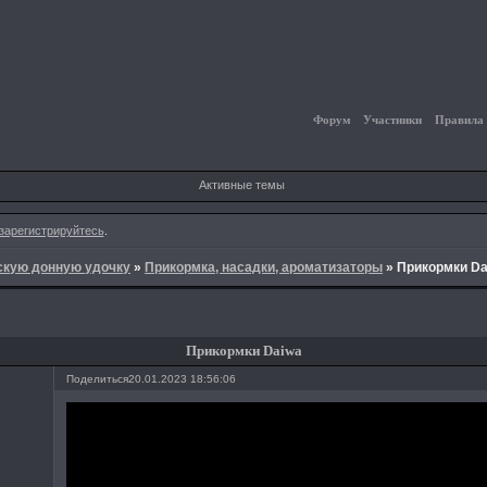
Форум
Участники
Правила
Активные темы
зарегистрируйтесь
.
йскую донную удочку
»
Прикормка, насадки, ароматизаторы
»
Прикормки Da
Прикормки Daiwa
Поделиться
20.01.2023 18:56:06