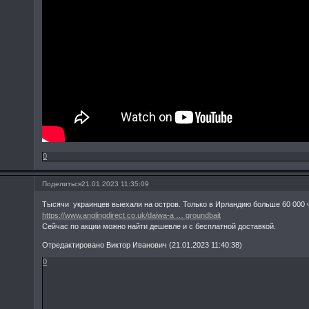
0
Поделиться
21.01.2023 11:35:09
Тысячи украинцев выехали на остров. Только в Ирландию больше 60 000 
https://www.anglingdirect.co.uk/daiwa-a … groundbait
Сейчас по акции можно найти дешевле и с бесплатной доставкой.
Отредактировано Виктор Иванович (21.01.2023 11:40:38)
0