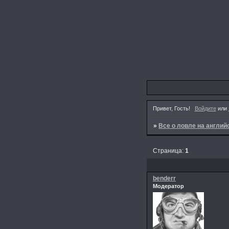
Привет, Гость!
Войдите
или
»
Все о ловле на англи
Страница:
1
benderr
Модератор