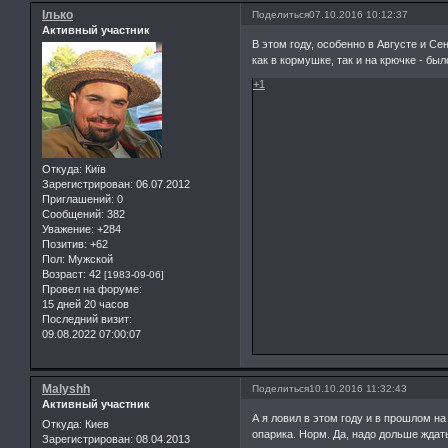
Ілько
Поделиться
07.10.2016 10:12:37
Активный участник
В этом году, особенно в Августе и Се
как в кормушке, так и на крючке - был
+1
Откуда:
Київ
Зарегистрирован
: 06.07.2012
Приглашений:
0
Сообщений:
382
Уважение:
+284
Позитив:
+62
Пол:
Мужской
Возраст:
42
[1983-09-06]
Провел на форуме:
15 дней 20 часов
Последний визит:
09.08.2022 07:00:07
Malyshh
Поделиться
10.10.2016 11:32:43
Активный участник
А я ловил в этом году и в прошлом на
Откуда:
Киев
опарика. Норм. Да, надо дольше ждат
Зарегистрирован
: 08.04.2013