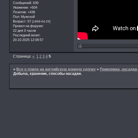
Сообщений:
630
Уважение:
+504
Позитив:
+436
Пол:
Мужской
Возраст:
57
[1969-04-25]
Провел на форуме:
22 дня 0 часов
Последний визит:
20.10.2025 12:08:57
+1
Страница:
«
1
2
3
4
5
»
Все о ловле на английскую донную удочку
»
Прикормка, насадки
Добыча, хранение, способы насадки.