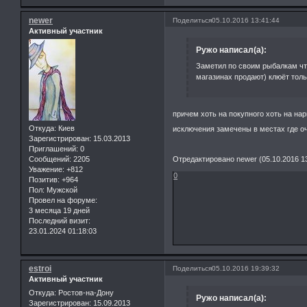
newer
Поделиться
05.10.2016 13:41:44
Активный участник
Ружо написал(а):
Заметил по своим рыбалкам что 
магазинах продают) клюёт толь
причем хоть на покупного хоть на на
Откуда:
Киев
исключения замечены в местах где о
Зарегистрирован
: 15.03.2013
Приглашений:
0
Отредактировано newer (05.10.2016 13
Сообщений:
2205
Уважение:
+812
0
Позитив:
+964
Пол:
Мужской
Провел на форуме:
3 месяца 19 дней
Последний визит:
23.01.2024 01:18:03
estroi
Поделиться
05.10.2016 19:39:32
Активный участник
Откуда:
Ростов-на-Дону
Ружо написал(а):
Зарегистрирован
: 15.09.2013