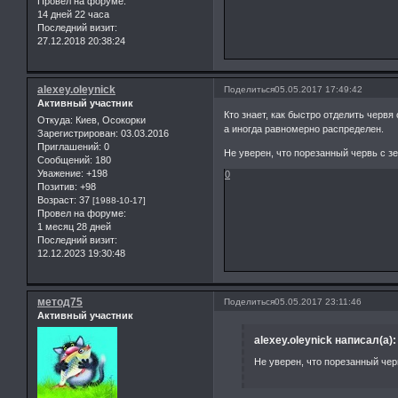
Провел на форуме:
14 дней 22 часа
Последний визит:
27.12.2018 20:38:24
alexey.oleynick
Поделиться
05.05.2017 17:49:42
Активный участник
Кто знает, как быстро отделить червя
Откуда:
Киев, Осокорки
а иногда равномерно распределен.
Зарегистрирован
: 03.03.2016
Приглашений:
0
Не уверен, что порезанный червь с з
Сообщений:
180
Уважение:
+198
0
Позитив:
+98
Возраст:
37
[1988-10-17]
Провел на форуме:
1 месяц 28 дней
Последний визит:
12.12.2023 19:30:48
метод75
Поделиться
05.05.2017 23:11:46
Активный участник
alexey.oleynick написал(а):
Не уверен, что порезанный чер