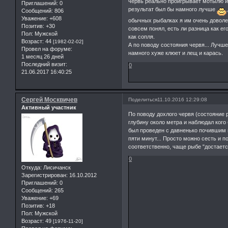
червь реально проигрывает мотылю и
Приглашений:
0
результат был бы намного лучше
Сообщений:
806
Уважение:
+608
обычных рыбалках я им очень доволен
Позитив:
+30
совсем понял, есть ли разница как ег
Пол:
Мужской
как сопля.
Возраст:
44
[1982-02-02]
А по поводу состояния червя... Лучше
Провел на форуме:
намного хуже клюет и лещ и карась.
1 месяц 26 дней
Последний визит:
0
21.06.2017 16:40:25
Сергей Москвичев
Поделиться
11.10.2016 12:29:08
Активный участник
По поводу дохлого червя (состояние р
глубину около метра и наблюдал кого
был проведен с давненько почившим 
пяти минут... Просто можно сесть и по
соответственно, чаще рыбе "достаетс
0
Откуда:
Лисичанск
Зарегистрирован
: 16.10.2012
Приглашений:
0
Сообщений:
265
Уважение:
+69
Позитив:
+18
Пол:
Мужской
Возраст:
49
[1976-11-20]