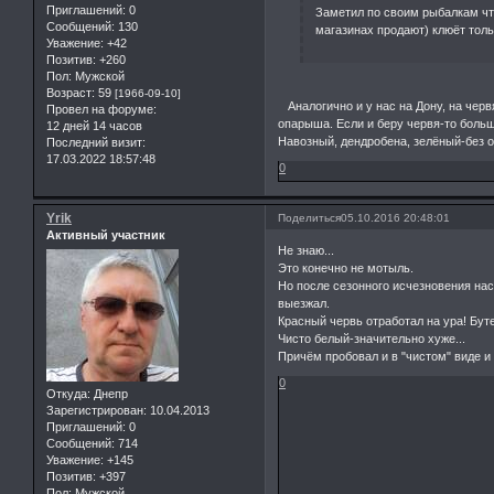
Приглашений:
0
Заметил по своим рыбалкам что 
Сообщений:
130
магазинах продают) клюёт толь
Уважение:
+42
Позитив:
+260
Пол:
Мужской
Возраст:
59
[1966-09-10]
Аналогично и у нас на Дону, на черв
Провел на форуме:
опарыша. Если и беру червя-то больш
12 дней 14 часов
Навозный, дендробена, зелёный-без о
Последний визит:
17.03.2022 18:57:48
0
Yrik
Поделиться
05.10.2016 20:48:01
Активный участник
Не знаю...
Это конечно не мотыль.
Но после сезонного исчезновения нас
выезжал.
Красный червь отработал на ура! Бут
Чисто белый-значительно хуже...
Причём пробовал и в "чистом" виде и
0
Откуда:
Днепр
Зарегистрирован
: 10.04.2013
Приглашений:
0
Сообщений:
714
Уважение:
+145
Позитив:
+397
Пол:
Мужской