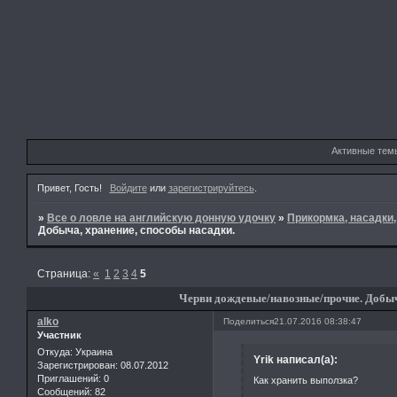
Активные тем
Привет, Гость!
Войдите
или
зарегистрируйтесь
.
»
Все о ловле на английскую донную удочку
»
Прикормка, насадки
Добыча, хранение, способы насадки.
Страница:
«
1
2
3
4
5
Черви дождевые/навозные/прочие. Добыча
alko
Поделиться
21.07.2016 08:38:47
Участник
Откуда:
Украина
Yrik написал(а):
Зарегистрирован
: 08.07.2012
Приглашений:
0
Как хранить выползка?
Сообщений:
82