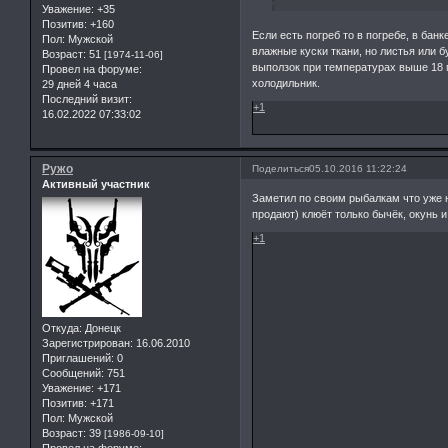
Уважение:
+35
Позитив:
+160
Если есть погреб то в погребе, в ба
Пол:
Мужской
влажные куски ткани, но листья или б
Возраст:
51
[1974-11-06]
выползок при температурах выше 18 гр
Провел на форуме:
холодильник.
29 дней 4 часа
Последний визит:
+1
16.02.2022 07:33:02
Ружо
Поделиться
05.10.2016 11:22:24
Активный участник
Заметил по своим рыбалкам что уже не
продают) клюёт только бычёк, окунь и
+1
Откуда:
Донецк
Зарегистрирован
: 16.06.2010
Приглашений:
0
Сообщений:
751
Уважение:
+171
Позитив:
+171
Пол:
Мужской
Возраст:
39
[1986-09-10]
Провел на форуме: