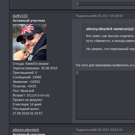
0
duffy333
Поделиться
06.05.2017 20:39:55
Активный участник
alexey.oleynick написал(а):
Кто знает, как быстро отделить
кучу сбивается, а иногда равн
Не уверен, что порезанный чер
Откуда:
Киев/Осокорки
На сито для прикормки выбросить и с
Зарегистрирован
: 30.08.2010
0
Приглашений:
0
Сообщений:
13060
Уважение:
+10551
Позитив:
+5433
Пол:
Мужской
Возраст:
53
[1973-04-03]
Провел на форуме:
8 месяцев 14 дней
Последний визит:
27.08.2018 01:34:57
alexey.oleynick
Поделиться
06.05.2017 23:01:51
Активный участник