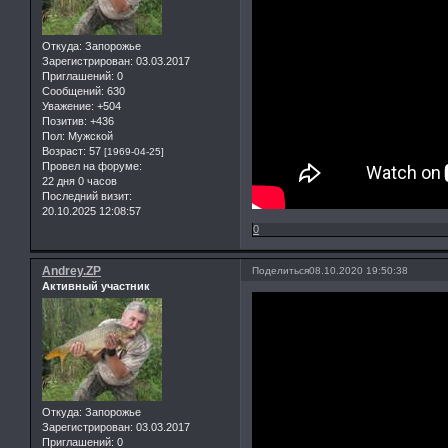
Откуда:
Запорожье
Зарегистрирован
: 03.03.2017
Приглашений:
0
Сообщений:
630
Уважение:
+504
Позитив:
+436
Пол:
Мужской
Возраст:
57
[1969-04-25]
Провел на форуме:
22 дня 0 часов
Последний визит:
20.10.2025 12:08:57
0
Andrey.ZP
Поделиться
08.10.2020 19:50:38
Активный участник
Откуда:
Запорожье
Зарегистрирован
: 03.03.2017
Приглашений:
0