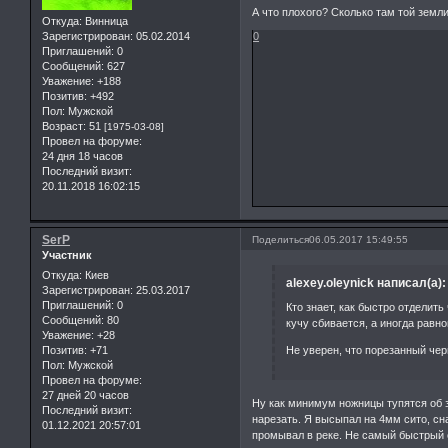
А что плохого? Сколько там той земли
Откуда:
Винница
Зарегистрирован
: 05.02.2014
0
Приглашений:
0
Сообщений:
627
Уважение:
+188
Позитив:
+492
Пол:
Мужской
Возраст:
51
[1975-03-08]
Провел на форуме:
24 дня 18 часов
Последний визит:
20.11.2018 16:02:15
SerP
Поделиться
06.05.2017 15:49:55
Участник
Откуда:
Киев
alexey.oleynick написал(а):
Зарегистрирован
: 25.03.2017
Приглашений:
0
Кто знает, как быстро отделить
Сообщений:
80
кучу сбивается, а иногда равн
Уважение:
+28
Не уверен, что порезанный чер
Позитив:
+71
Пол:
Мужской
Провел на форуме:
27 дней 20 часов
Ну как минимум ножницы тупятся об 
Последний визит:
нарезать. Я высыпал на 4мм сито, сн
01.12.2021 20:57:01
промывал в реке. Не самый быстрый 