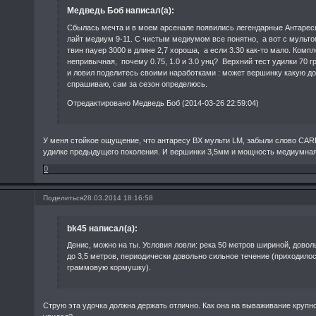
Медведь Боб написал(а):
Сбылась мечта и в моем арсенале появились легендарные Антарес
лайт медиум 9-11. С чистым медиумом все понятно, а вот с мульто
твин пауер 3000 в длине 2,7 хороша, а если 3.30 как-то мало. Комп
непривычная, почему 0.75, 1.0 и 3.0 унц? Верхний тест удилки 70 г
и ловил поделитесь своими наработками : может вершинку какую до
спрашиваю, сам за сезон определюсь.
Отредактировано Медведь Боб (2014-03-26 22:59:04)
У меня стойкое ощущение, что антаресу BX мульти LM, забыли слово CARP
удилке предыдущего поколения. И вершинки 3,5мм и мощность медиумная,
0
Поделиться
28.03.2014 18:16:58
bk45 написал(а):
Денис, можно на ты. Условия ловли: река 50 метров шириной, довол
до 3,5 метров, периодически довольно сильное течение (приходило
граммовую кормушку).
Струю эта удочка должна держать отлично. Как она на вываживание крупн