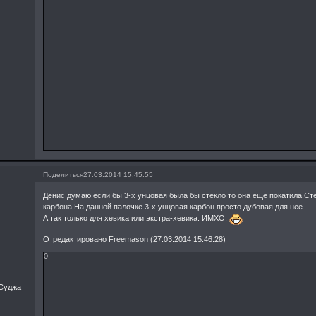
Поделиться
27.03.2014 15:45:55
Денис думаю если бы 3-х унцовая была бы стекло то она еще покатила.Ст
карбона.На данной палочке 3-х унцовая карбон просто дубовая для нее.
А так только для хевика или экстра-хевика. ИМХО.
Отредактировано Freemason (27.03.2014 15:46:28)
0
.Суджа