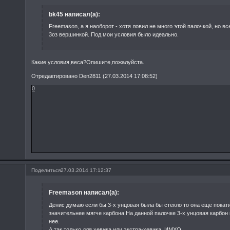
bk45 написал(а):
Freemason, а я наоборот - хотя ловил не много этой палочкой, но в
3оз вершинкой. Под мои условия было идеально.
Какие условия,веса?Опишите,пожалуйста.
Отредактировано Den2811 (27.03.2014 17:08:52)
0
Поделиться
27.03.2014 17:12:37
Freemason написал(а):
Денис думаю если бы 3-х унцовая была бы стекло то она еще покат
значительнее мягче карбона.На данной палочке 3-х унцовая карбон
нее.
А так только для хевика или экстра-хевика. ИМХО.