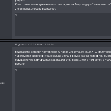
увидел?
Стоит такая новая,думаю или оставить,или на Фаер медиум "заморочится
,но финансы,пока не позволяют.
0
Поделиться
29.03.2014 17:09:24
подскажите, сегодня поставил на Антарес 3,9 катушку 5500 ХТС, полет но
чувствуется биение шнура о кольца и бланк в руке как бы трясет при быст
ощущение что катушка великовата для этой палки.. или в чем дело? с 400
небыло
0
рган