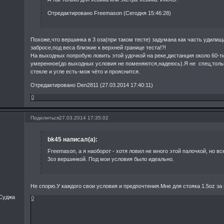
Отредактировано Freemason (Сегодня 15:46:28)
Похоже,что вершинка в 3 оза(при таком тесте) задумана как часть удилищ
забросе,под веса близкие к верхней границе теста!?!
На выходных попробую ловить этой удочкой на реке,дистанция около 60-т
умеренное(до выходных условия не поменяются,надеюсь).Я не спец,тольк
стекле и угле есть-мож чёто и прояснится.
Отредактировано Den2811 (27.03.2014 17:40:11)
0
Поделиться
27.03.2014 17:35:02
bk45 написал(а):
Freemason, а я наоборот - хотя ловил не много этой палочкой, но в
3оз вершинкой. Под мои условия было идеально.
Не спорю.У каждого свои условия и предпочтения.Мне для стояка 1.5oz за 
.Суджа
0