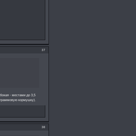
37
бокая - местами до 3,5
 граммовую кормушку).
38