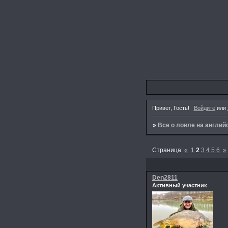
Привет, Гость!
Войдите
или
»
Все о ловле на англи
Страница:
«
1
2
3
4
5
6
»
Den2811
Активный участник