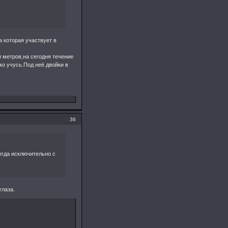
а которая участвует в
и метров,на сегодня течение
о учусь.Под неё двойки в
36
сегда исключительно с
глаза.