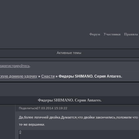
Форум
Участники
Правила
Активные темы
зарегистрируйтесь
.
йскую донную удочку
»
Снасти
»
Фидеры SHIMANO. Серия Antares.
Фидеры SHIMANO. Серия Antares.
Поделиться
27.03.2014 15:19:22
Да,более логичней двойка.Думается,что двойки закончились,положили что
те-же вершинки.
0