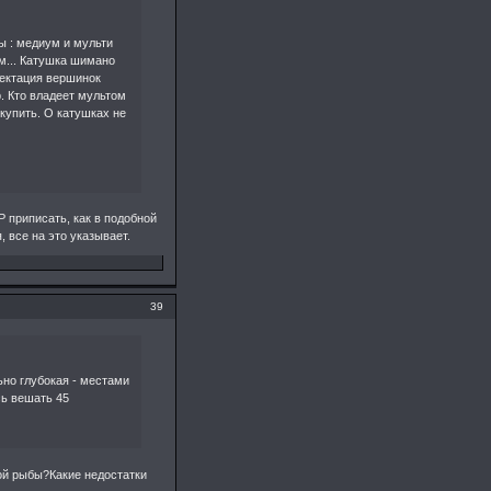
ы : медиум и мульти
м... Катушка шимано
лектация вершинок
р. Кто владеет мультом
купить. О катушках не
 приписать, как в подобной
 все на это указывает.
39
ьно глубокая - местами
сь вешать 45
ой рыбы?Какие недостатки