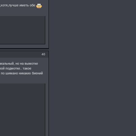
",хотя,лучше иметь обе
40
рмальный, но на вымотке
рой подмотке.. такое
0 по шимано никаких биений