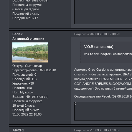
Возраст:
45
[1981-04-08]
Провел на форуме:
6 месяцев 8 дней
Последний визит:
Сегодня 18:16:17
Fedek
Поделиться
09.08.2018 09:39:25
Активный участник
V.O.B написал(а):
как то так, подтеки самопроиз
Откуда:
Сыктывкар
Аромикс Gros Gardons испортился,изм
Зарегистрирован
: 07.08.2018
стал почти без запаха, аромикс BRA
Приглашений:
0
Сообщений:
113
новую),аромикс BRASEM CHENEVIS с
Уважение:
+39
CORIANDRE,BREMES,BLOODWORM,EA
Позитив:
+60
ощущениям).Это остатки 3 летней да
Пол:
Мужской
Отредактировано Fedek (09.08.2018 10
Возраст:
49
[1976-08-18]
Провел на форуме:
0
19 дней 2 часа
Последний визит:
31.08.2022 22:18:06
AlexF1
Поделиться
13.09.2018 21:18:36