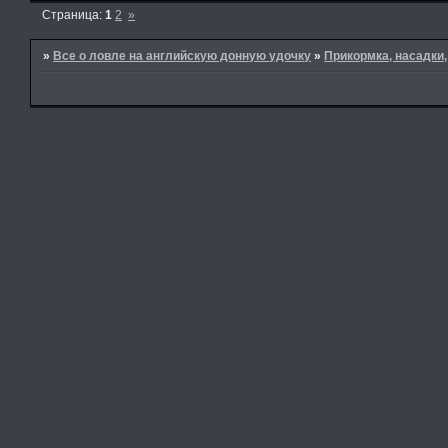
Страница:
1
2
»
»
Все о ловле на английскую донную удочку
»
Прикормка, насадки