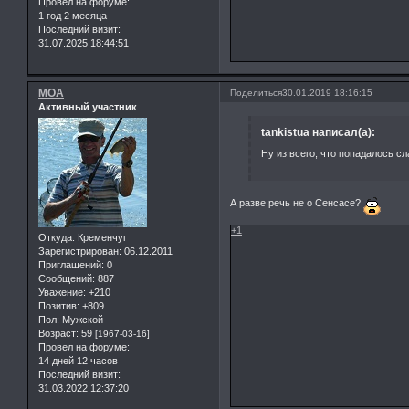
Провел на форуме:
1 год 2 месяца
Последний визит:
31.07.2025 18:44:51
MOA
Поделиться
30.01.2019 18:16:15
Активный участник
tankistua написал(а):
Ну из всего, что попадалось 
А разве речь не о Сенсасе?
+1
Откуда:
Кременчуг
Зарегистрирован
: 06.12.2011
Приглашений:
0
Сообщений:
887
Уважение:
+210
Позитив:
+809
Пол:
Мужской
Возраст:
59
[1967-03-16]
Провел на форуме:
14 дней 12 часов
Последний визит:
31.03.2022 12:37:20