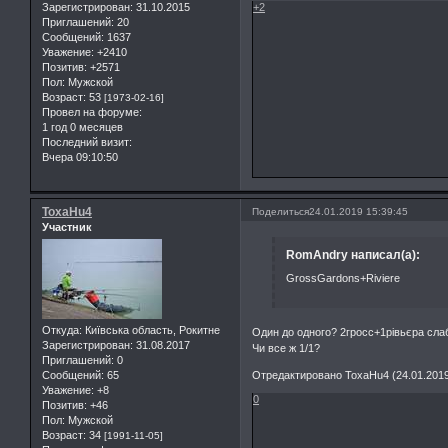
Зарегистрирован
: 31.10.2015
+2
Приглашений:
20
Сообщений:
1637
Уважение:
+2410
Позитив:
+2571
Пол:
Мужской
Возраст:
53
[1973-02-16]
Провел на форуме:
1 год 0 месяцев
Последний визит:
Вчера 09:10:50
ToxaHu4
Поделиться
24.01.2019 15:39:45
Участник
RomAndry написал(а):
GrossGardons+Riviere
Откуда:
Київська область, Рокитне
Один до одного? 2гросс+1рівьєра слаб
Зарегистрирован
: 31.08.2017
Чи все ж 1/1?
Приглашений:
0
Отредактировано ToxaHu4 (24.01.2019
Сообщений:
65
Уважение:
+8
0
Позитив:
+46
Пол:
Мужской
Возраст:
34
[1991-11-05]