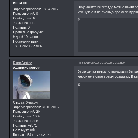
Новичок
Подскажите пжлст, где можно найти т
Зарегистрирован
: 18.04.2017
что нужно и не очень,а про легендарн
Приглашений:
0
Сообщений:
6
0
Уважение:
+10
Позитив:
0
Провел на форуме:
9 дней 10 часов
Последний визит:
18.01.2020 22:30:43
RomAndry
Поделиться
13.09.2018 22:22:34
Администратор
Была целая ветка по продукции Sensas
как он ее в свое время создавал. В ке
0
Откуда:
Херсон
Зарегистрирован
: 31.10.2015
Приглашений:
20
Сообщений:
1637
Уважение:
+2410
Позитив:
+2571
Пол:
Мужской
Возраст:
53
[1973-02-16]