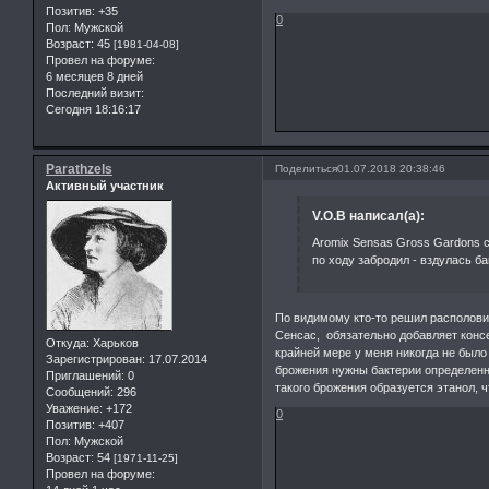
Позитив:
+35
0
Пол:
Мужской
Возраст:
45
[1981-04-08]
Провел на форуме:
6 месяцев 8 дней
Последний визит:
Сегодня 18:16:17
Parathzels
Поделиться
01.07.2018 20:38:46
Активный участник
V.O.B написал(а):
Aromix Sensas Gross Gardons с
по ходу забродил - вздулась ба
По видимому кто-то решил располовин
Сенсас, обязательно добавляет консе
Откуда:
Харьков
крайней мере у меня никогда не было
Зарегистрирован
: 17.07.2014
брожения нужны бактерии определенно
Приглашений:
0
такого брожения образуется этанол, ч
Сообщений:
296
Уважение:
+172
0
Позитив:
+407
Пол:
Мужской
Возраст:
54
[1971-11-25]
Провел на форуме: