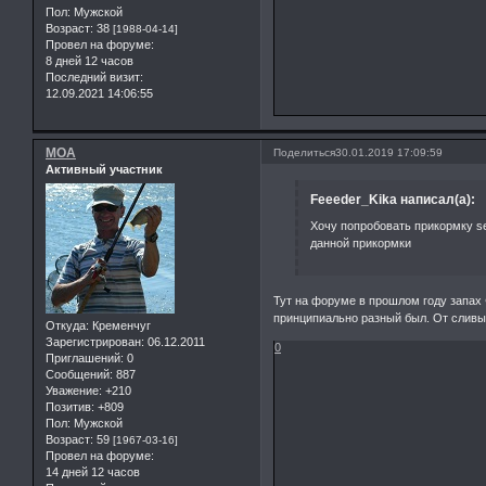
Пол:
Мужской
Возраст:
38
[1988-04-14]
Провел на форуме:
8 дней 12 часов
Последний визит:
12.09.2021 14:06:55
MOA
Поделиться
30.01.2019 17:09:59
Активный участник
Feeeder_Kika написал(а):
Хочу попробовать прикормку se
данной прикормки
Тут на форуме в прошлом году запах 
принципиально разный был. От сливы 
Откуда:
Кременчуг
Зарегистрирован
: 06.12.2011
0
Приглашений:
0
Сообщений:
887
Уважение:
+210
Позитив:
+809
Пол:
Мужской
Возраст:
59
[1967-03-16]
Провел на форуме:
14 дней 12 часов