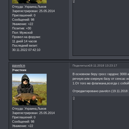
0
Откуда:
Украина,Львов
Зарегистрирован
: 25.05.2014
Приглашений:
0
Сообщений:
98
Уважение:
+22
Позитив:
+30
Пол:
Мужской
Провел на форуме:
11 дней 14 часов
Последний визит:
30.11.2022 07:42:10
pavelcn
Поделиться
19.11.2018 13:23:17
Участник
В основном беру гросс гардонс 3000 
речную или озерную базу от сенсас 
1.От того же флагмана,всегда с собой
Отредактировано pavelcn (19.11.2018 
0
Откуда:
Украина,Львов
Зарегистрирован
: 25.05.2014
Приглашений:
0
Сообщений:
98
Уважение:
+22