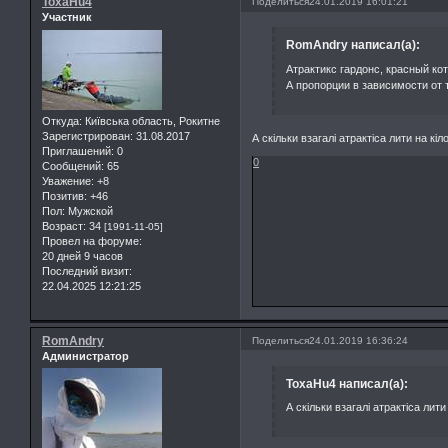
ToxaHu4
Поделиться
24.01.2019 16:01:21
Участник
RomAndry написал(а):
Атрактикс гардонс, красный ко
А пропорции в зависимости от т
Откуда:
Київська область, Рокитне
Зарегистрирован
: 31.08.2017
А скільки взагалі атрактіса лити на к
Приглашений:
0
0
Сообщений:
65
Уважение:
+8
Позитив:
+46
Пол:
Мужской
Возраст:
34
[1991-11-05]
Провел на форуме:
20 дней 9 часов
Последний визит:
22.04.2025 12:21:25
RomAndry
Поделиться
24.01.2019 16:36:24
Администратор
ToxaHu4 написал(а):
А скільки взагалі атрактіса лит