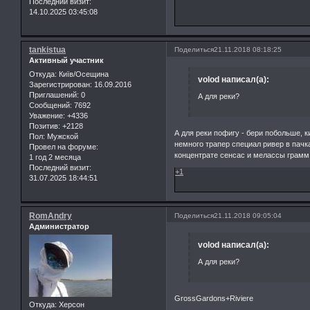
Последний визит:
14.10.2025 03:45:08
tankistua
Поделиться
21.11.2018 08:18:25
Активный участник
Откуда:
Київ/Осещина
volod написал(а):
Зарегистрирован
: 16.09.2016
Приглашений:
0
А для реки?
Сообщений:
7692
Уважение:
+4336
Позитив:
+2128
А для реки пофигу - бери побольше, 
Пол:
Мужской
немного трапер специал ривер в пачка
Провел на форуме:
концентрате сенсас и мелассы грамм 2
1 год 2 месяца
Последний визит:
+1
31.07.2025 18:44:51
RomAndry
Поделиться
21.11.2018 09:05:04
Администратор
volod написал(а):
А для реки?
GrossGardons+Riviere
Откуда:
Херсон