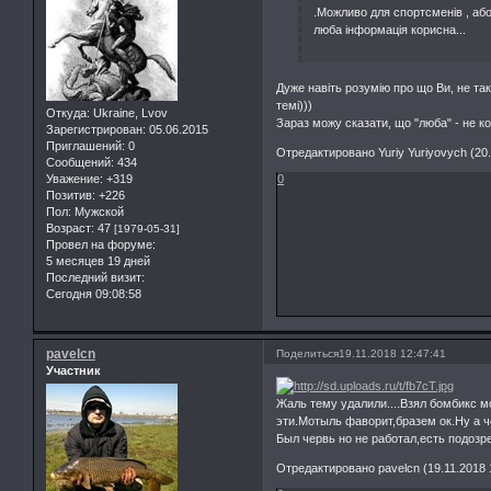
.Можливо для спортсменів , або 
люба інформація корисна...
Дуже навіть розумію про що Ви, не та
темі)))
Откуда:
Ukraine, Lvov
Зараз можу сказати, що "люба" - не ко
Зарегистрирован
: 05.06.2015
Приглашений:
0
Отредактировано Yuriy Yuriyovych (20.
Сообщений:
434
Уважение:
+319
0
Позитив:
+226
Пол:
Мужской
Возраст:
47
[1979-05-31]
Провел на форуме:
5 месяцев 19 дней
Последний визит:
Сегодня 09:08:58
pavelcn
Поделиться
19.11.2018 12:47:41
Участник
Жаль тему удалили....Взял бомбикс м
эти.Мотыль фаворит,бразем ок.Ну а ч
Был червь но не работал,есть подозре
Отредактировано pavelcn (19.11.2018 