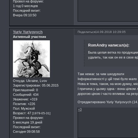
Провел на форуме:
1 год 0 месяцев
Последний визит:
Вчера 09:10:50
Yuriy Yuriyovych
Поделиться
14.09.2018 10:29:05
Активный участник
RomAndry написал(а):
Была целая ветка по продукции
удалить, так как он ее в свое в
Там немає за чим шкодувати
Інформативності у цій темі було мало
Откуда:
Ukraine, Lvov
Нова ж тема, також, на мою думку, м
Зарегистрирован
: 05.06.2015
І причина у цьому одна - вона цілком 
Приглашений:
0
дорогою ціною і часто впливає на рез
Сообщений:
434
Уважение:
+319
Отредактировано Yuriy Yuriyovych (14.
Позитив:
+226
Пол:
Мужской
+3
Возраст:
47
[1979-05-31]
Провел на форуме:
5 месяцев 19 дней
Последний визит:
Сегодня 09:08:58