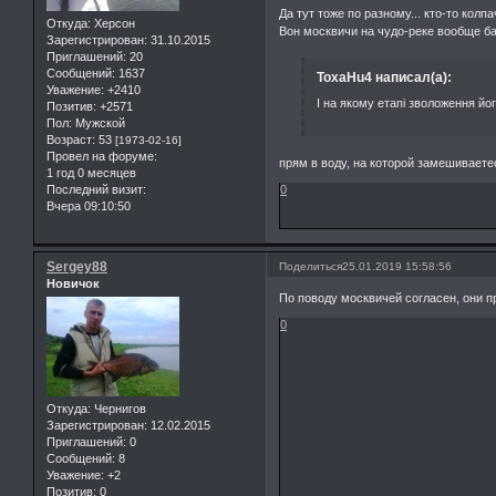
Да тут тоже по разному... кто-то кол
Откуда:
Херсон
Вон москвичи на чудо-реке вообще б
Зарегистрирован
: 31.10.2015
Приглашений:
20
Сообщений:
1637
ToxaHu4 написал(а):
Уважение:
+2410
І на якому етапі зволоження йо
Позитив:
+2571
Пол:
Мужской
Возраст:
53
[1973-02-16]
Провел на форуме:
прям в воду, на которой замешиваете
1 год 0 месяцев
0
Последний визит:
Вчера 09:10:50
Sergey88
Поделиться
25.01.2019 15:58:56
Новичок
По поводу москвичей согласен, они 
0
Откуда:
Чернигов
Зарегистрирован
: 12.02.2015
Приглашений:
0
Сообщений:
8
Уважение:
+2
Позитив:
0