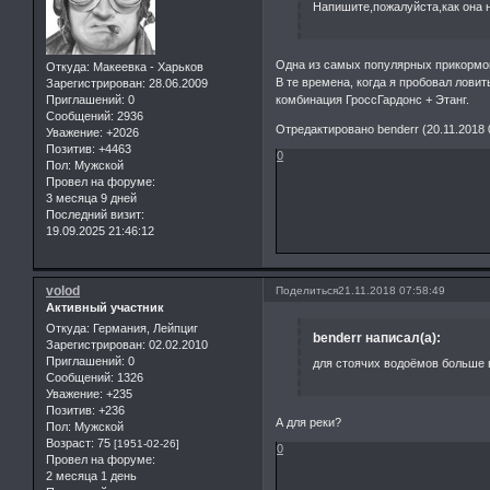
Напишите,пожалуйста,как она 
Одна из самых популярных прикормок 
Откуда:
Макеевка - Харьков
В те времена, когда я пробовал лови
Зарегистрирован
: 28.06.2009
Приглашений:
0
комбинация ГроссГардонс + Этанг.
Сообщений:
2936
Отредактировано benderr (20.11.2018 
Уважение:
+2026
Позитив:
+4463
0
Пол:
Мужской
Провел на форуме:
3 месяца 9 дней
Последний визит:
19.09.2025 21:46:12
volod
Поделиться
21.11.2018 07:58:49
Активный участник
Откуда:
Германия, Лейпциг
benderr написал(а):
Зарегистрирован
: 02.02.2010
Приглашений:
0
для стоячих водоёмов больше в
Сообщений:
1326
Уважение:
+235
Позитив:
+236
А для реки?
Пол:
Мужской
Возраст:
75
[1951-02-26]
0
Провел на форуме:
2 месяца 1 день