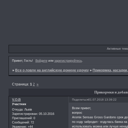
Активные тем
Привет, Гость!
Войдите
или
зарегистрируйтесь
.
»
Все о ловле на английскую донную удочку
»
Прикормка, насадки
Страница:
1
2
»
Прикормки и добавк
V.O.B
Поделиться
01.07.2018 13:39:22
Участник
Всем привет,
Откуда:
Львів
вопрос
Зарегистрирован
: 05.10.2016
Aromix Sensas Gross Gardons срок до
Приглашений:
0
по ходу забродил - вздулась банка на
Сообщений:
72
использовать можна или лучше нена
Уважение:
+44