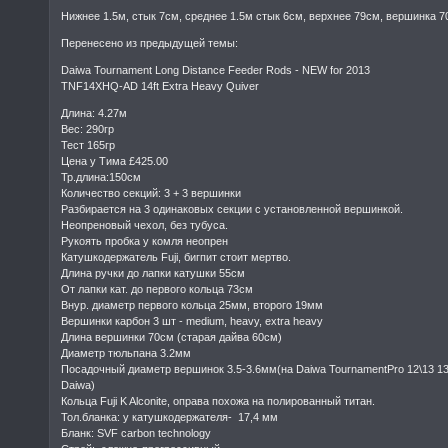
Нижнее 1.5м, стык 7см, среднее 1.5м стык 6см, верхнее 79см, вершинка 7
Перенесено из предыдущей темы:
Daiwa Tournament Long Distance Feeder Rods - NEW for 2013
TNF14XHQ-AD 14ft Extra Heavy Quiver
Длина: 4.27м
Вес: 290гр
Тест 165гр
Цена у Тима £425.00
Тр.длина:150см
Количество секций: 3 + 3 вершинки
Разбирается на 3 одинаковых секции с установленной вершинкой.
Неопреновый чехол, без тубуса.
Рукоять пробка у комля неопрен
Катушкодержатель Fuji, бигпит стоит мертво.
Длина ручки до лапки катушки 55см
От лапки кат. до первого кольца 73см
Внур. диаметр первого кольца 25мм, второго 19мм
Вершинки карбон 3 шт - medium, heavy, extra heavy
Длина вершинки 70см (старая дайва 60см)
Диаметр тюльпана 3.2мм
Посадочный диаметр вершинок 3.5-3.6мм(на Daiwa TournamentPro 12\13 13.
Daiwa)
Кольца Fuji K Alconite, оправа похожа на полированный титан.
Тол.бланка: у катушкодержателя- 17,4 мм
Бланк: SVF carbon technology