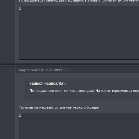
По посадке все понятно. Как с кольцами. На новых торнаментах они увели
0
Поделиться
25.01.2013 09:21:02
kanisch написал(а):
По посадке все понятно. Как с кольцами. На новых торнаментах он
Тюльпан одинаковый, остальные немного больше.
0