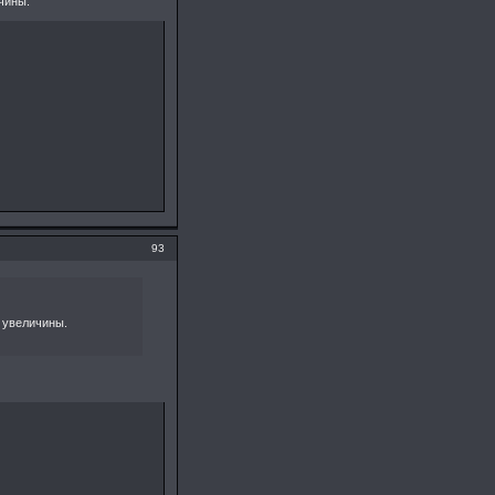
чины.
93
и увеличины.