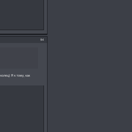
94
колец) Я к тому, как