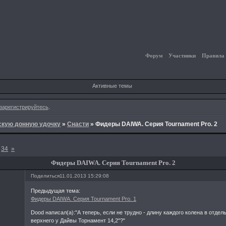
Форум
Участники
Правила
Активные темы
зарегистрируйтесь
.
йскую донную удочку
»
Снасти
»
Фидеры DAIWA. Серия Tournament Pro. 2
34
»
Фидеры DAIWA. Серия Tournament Pro. 2
Поделиться
11.01.2013 15:29:08
Предыдущая тема:
Фидеры DAIWA. Серия Tournament Pro. 1
Dood написал(а):"А теперь, если не трудно - длину каждого колена в отдель
верхнего у Дайвы Торнамент 14,2"?"