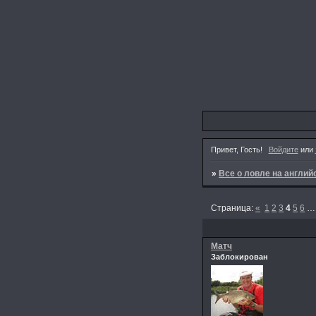
Привет, Гость!
Войдите
или
»
Все о ловле на англи
Страница:
«
1
2
3
4
5
6
…
Матч
Заблокирован