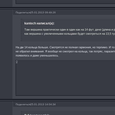
Поделиться
25.01.2013 09:49:26
kanisch написал(а):
Там вершина практически один в один как на 14 фут. даче (длина и р
как вершина с увеличенными кольцами будет смотреться на 13,5 т
На дм 14 кольца больше. Смотрятся не полная гармония, но терпимо. И то 
не обратил внимания. Я вообще не смотрел на кольца, так потряс, парази
появилось и даже уменьшилось.
0
Поделиться
25.01.2013 14:04:34