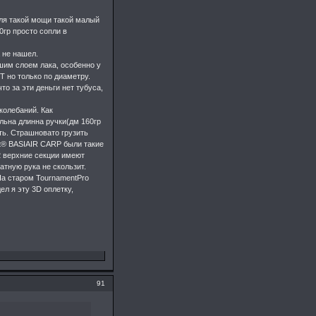
Для такой мощи такой малый
0гр просто сопли в
 не нашел.
ьшим слоем лака, особенно у
T но только по диаметру.
то за эти деньги нет тубуса,
колебаний. Как
льна длинна ручки(дм 160гр
ть. Страшновато грузить
t® BASIAIR CARP были такие
2 верхние секции имеют
ратную рука не скользит.
На старом TournamentPro
ел я эту 3D оплетку,
91