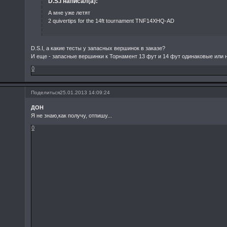
D.S.I написал(а):
А мне уже летят
2 quivertips for the 14ft tournament TNF14XHQ-AD
D.S.I, а какие тесты у запасных вершинок в заказе?
И еще - запасные вершинки к Торнамент 13 фут и 14 фут одинаковые или 
0
Поделиться
25.01.2013 14:09:24
ДОН
Я не знаю,как получу, отпишу...
0