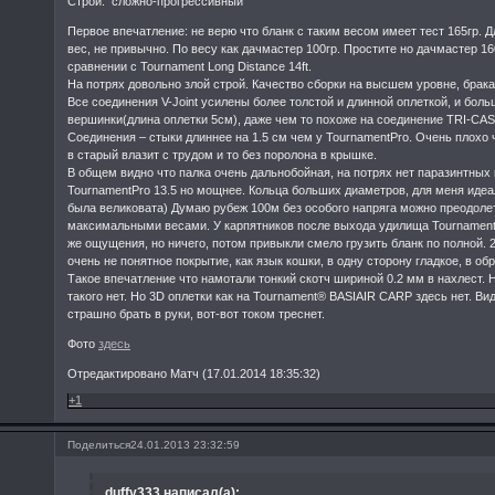
Строй: сложно-прогрессивный
Первое впечатление: не верю что бланк с таким весом имеет тест 165гр. 
вес, не привычно. По весу как дачмастер 100гр. Простите но дачмастер 16
сравнении с Tournament Long Distance 14ft.
На потрях довольно злой строй. Качество сборки на высшем уровне, брака
Все соединения V-Joint усилены более толстой и длинной оплеткой, и бол
вершинки(длина оплетки 5см), даже чем то похоже на соединение TRI-CAS
Соединения – стыки длиннее на 1.5 см чем у TournamentPro. Очень плохо ч
в старый влазит с трудом и то без поролона в крышке.
В общем видно что палка очень дальнобойная, на потрях нет паразинтных 
TournamentPro 13.5 но мощнее. Кольца больших диаметров, для меня идеа
была великовата) Думаю рубеж 100м без особого напряга можно преодоле
максимальными весами. У карпятников после выхода удилища Tournamen
же ощущения, но ничего, потом привыкли смело грузить бланк по полной. 
очень не понятное покрытие, как язык кошки, в одну сторону гладкое, в об
Такое впечатление что намотали тонкий скотч шириной 0.2 мм в нахлест. 
такого нет. Но 3D оплетки как на Tournament® BASIAIR CARP здесь нет. Вид
страшно брать в руки, вот-вот током треснет.
Фото
здесь
Отредактировано Матч (17.01.2014 18:35:32)
+1
Поделиться
24.01.2013 23:32:59
duffy333 написал(а):