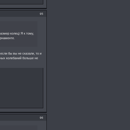
95
азмер колец) Я к тому,
урнаменте.
если бы вы не сказали, то и
тных колебаний больше не
96