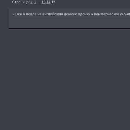
Страница:
«
1
…
13
14
15
»
Все о ловле на английскую донную удочку
»
Коммерческие объя