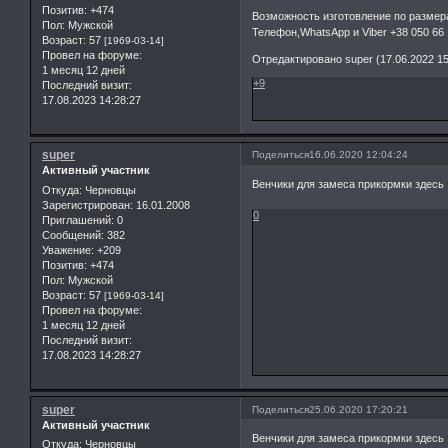
Позитив:
+474
Возможность изготовление по размер
Пол:
Мужской
Телефон,WhatsApp и Viber +38 050 66 
Возраст:
57
[1969-03-14]
Провел на форуме:
Отредактировано super (17.06.2022 15
1 месяц 12 дней
+9
Последний визит:
17.08.2023 14:28:27
super
Поделиться
16.06.2020 12:04:24
Активный участник
Венчики для замеса прикормки здесь
Откуда:
Черновцы
Зарегистрирован
: 16.01.2008
0
Приглашений:
0
Сообщений:
382
Уважение:
+209
Позитив:
+474
Пол:
Мужской
Возраст:
57
[1969-03-14]
Провел на форуме:
1 месяц 12 дней
Последний визит:
17.08.2023 14:28:27
super
Поделиться
25.06.2020 17:20:21
Активный участник
Венчики для замеса прикормки здесь
Откуда:
Черновцы