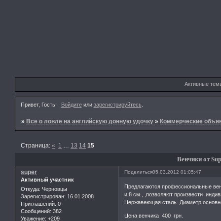
Активные тем
Привет, Гость!
Войдите
или
зарегистрируйтесь
.
»
Все о ловле на английскую донную удочку
»
Коммерческие объя
Страница:
«
1
…
13
14
15
Венчики от Sup
super
Поделиться
05.03.2012 01:05:47
Активный участник
Предлагаются профессиональные венч
Откуда:
Черновцы
и 8 см., ,позволяют произвести инд
Зарегистрирован
: 16.01.2008
Нержавеющая сталь. Диаметр основно
Приглашений:
0
Сообщений:
382
Цена венчика 400 грн.
Уважение:
+209