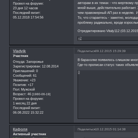
авторам в их темах - что мертвому п
Провел на форуме:
мной выше, действительно работает.
23 дня 12 часов
чем правомерный АП раз в неделю. И
Последний визит:
05.12.2018 17:54:56
То, что стараетесь - заметно, молод
проблему радикально, вроде взрослые
Отредактировано Vitaly112 (03.12.2015
+2
Vladvik
Поделиться
09.12.2015 15:29:39
Участник
В барахолке появилось слишком мног
Откуда:
Запорожье
Где-то прописан статус таких объявл
Зарегистрирован
: 12.08.2014
Приглашений:
0
0
Сообщений:
61
Уважение:
+23
Позитив:
+17
Пол:
Мужской
Возраст:
46
[1980-06-19]
Провел на форуме:
1 месяц 22 дня
Последний визит:
06.08.2022 15:32:22
Кафоля
Поделиться
10.12.2015 01:14:38
Активный участник