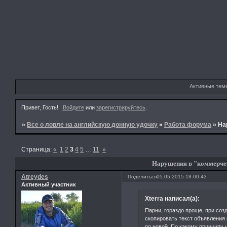
Активные тем
Привет, Гость!
Войдите
или
зарегистрируйтесь
.
»
Все о ловле на английскую донную удочку
»
Работа форума
»
На
Страница:
«
1
2
3
4
5
…
11
»
Нарушения в "коммерче
Atreydes
Поделиться
05.05.2015 18:00:43
Активный участник
Xterra написал(а):
Парни, гораздо проще, при соз
скопировать текст объявления 
по новой. По какому принципу 