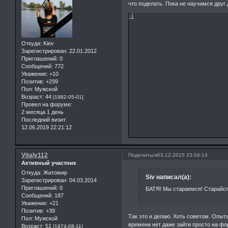
что поделать. Пока не научимся друг 
-1
Откуда:
Kiev
Зарегистрирован
: 22.01.2012
Приглашений:
0
Сообщений:
772
Уважение:
+10
Позитив:
+299
Пол:
Мужской
Возраст:
44
[1982-05-01]
Провел на форуме:
2 месяца 1 день
Последний визит:
12.06.2019 22:21:12
Vitaly112
Поделиться
03.12.2015 23:04:14
Активный участник
Откуда:
Житомир
Siv написал(а):
Зарегистрирован
: 04.03.2014
Приглашений:
0
БАТЯ! Мы стараемся! Старайся
Сообщений:
187
Уважение:
+21
Позитив:
+39
Так это и делаю. Хоть советом. Опы
Пол:
Мужской
времени нет даже зайти просто на фор
Возраст:
51
[1974-08-11]