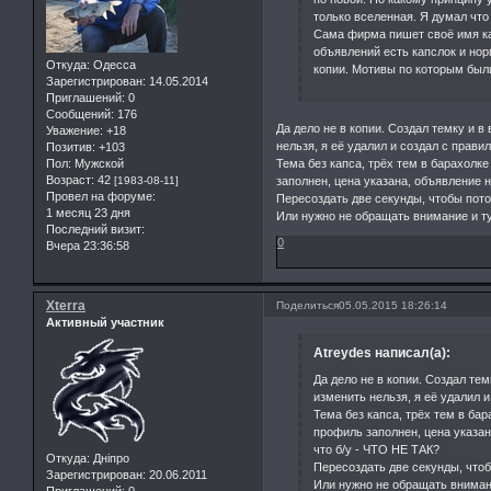
только вселенная. Я думал чт
Сама фирма пишет своё имя кап
объявлений есть капслок и нор
Откуда:
Одесса
копии. Мотивы по которым был
Зарегистрирован
: 14.05.2014
Приглашений:
0
Сообщений:
176
Да дело не в копии. Создал темку и в
Уважение:
+18
нельзя, я её удалил и создал с прави
Позитив:
+103
Тема без капса, трёх тем в барахолк
Пол:
Мужской
Возраст:
42
заполнен, цена указана, объявление н
[1983-08-11]
Провел на форуме:
Пересоздать две секунды, чтобы пото
1 месяц 23 дня
Или нужно не обращать внимание и ту
Последний визит:
0
Вчера 23:36:58
Xterra
Поделиться
05.05.2015 18:26:14
Активный участник
Atreydes написал(а):
Да дело не в копии. Создал тем
изменить нельзя, я её удалил 
Тема без капса, трёх тем в ба
профиль заполнен, цена указан
что б/у - ЧТО НЕ ТАК?
Откуда:
Дніпро
Пересоздать две секунды, чтоб
Зарегистрирован
: 20.06.2011
Или нужно не обращать внимани
Приглашений:
0