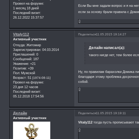
Провел на форуме:
Если Вы мне задали вопрос и я на него
1 месяц 18 дней
если за основу брали правила с Дом
Последний визит:
26.12.2022 15:37:57
0
Vitaly112
Поделиться
11.05.2015 19:14:27
Активный участник
Откуда:
Житомир
Делайн написал(а):
Зарегистрирован
: 04.03.2014
Приглашений:
0
такого нигде нет, тем более ес
Сообщений:
187
Уважение:
+21
Позитив:
+39
Ну, по правилам барахолки Домика пис
Пол:
Мужской
благодаря этому проблема досрочного
Возраст:
51
[1974-08-11]
собой.
Провел на форуме:
23 дня 12 часов
0
Последний визит:
05.12.2018 17:54:56
Делайн
Поделиться
11.05.2015 19:19:11
Активный участник
Vitaly112
тогда пусть прописывают так
0