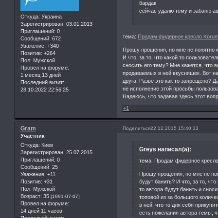
бардак
сейчас удалю тему и забаню а
Откуда:
Украина
Зарегистрирован
: 03.01.2013
Приглашений:
0
тема:
Продам фидерное кресло Korum 
Сообщений:
672
Уважение:
+340
Прошу прощения, но мне не понятно к
Позитив:
+264
И что, за то, что какой то пользовате
Пол:
Мужской
сносить его тему? Мне кажется, что в
Провел на форуме:
продаваемых в ней вкусняшек. Вот нар
1 месяц 13 дней
друга. Разве это как то запрещено? Д
Последний визит:
не исполнение этой просьбы пользо
28.10.2022 22:56:25
Надеюсь, что задавая здесь этот воп
+1
Gram
Поделиться
22.12.2015 15:40:33
Участник
Откуда:
Киев
Greys написал(а):
Зарегистрирован
: 25.07.2015
Приглашений:
0
тема: Продам фидерное кресло 
Сообщений:
25
Прошу прощения, но мне не пон
Уважение:
+11
будут банить? И что, за то, что
Позитив:
+31
Пол:
Мужской
то автора будут банить и сноси
Возраст:
35
[1991-07-07]
топовой из за большого количе
Провел на форуме:
в ней, что то для себя прикупи
14 дней 11 часов
есть пожелания автора темы, ч