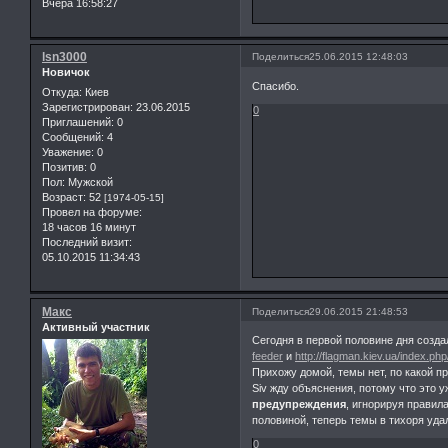
Вчера 16:58:27
lsn3000
Поделиться
25.06.2015 12:48:03
Новичок
Спасибо.
Откуда:
Киев
Зарегистрирован
: 23.06.2015
0
Приглашений:
0
Сообщений:
4
Уважение:
0
Позитив:
0
Пол:
Мужской
Возраст:
52
[1974-05-15]
Провел на форуме:
18 часов 16 минут
Последний визит:
05.10.2015 11:34:43
Макс
Поделиться
29.06.2015 21:48:53
Активный участник
Сегодня в первой половине дня созд
feeder
и
http://flagman.kiev.ua/index.
Прихожу домой, темы нет, по какой п
Siv жду объяснения, потому что это у
предупреждения
, игнорируя правил
половиной, теперь темы в тихоря уда
0