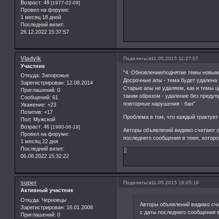
Возраст:
49
[1977-02-09]
Провел на форуме:
1 месяц 18 дней
Последний визит:
26.12.2022 15:37:57
Vladvik
Поделиться
11.05.2015 11:27:07
Участник
"4. Обновление/поднятие темы новым
Откуда:
Запорожье
Досрочные апы - тема будет удалена
Зарегистрирован
: 12.08.2014
Старые апы не удаляем, как и темы ц
Приглашений:
0
таким образом - удаление без преду
Сообщений:
61
повторные нарушения - бан"
Уважение:
+23
Позитив:
+17
Проблема в том, что каждый трактует
Пол:
Мужской
Возраст:
46
[1980-06-19]
Авторы объявлений видимо считают 
Провел на форуме:
последнего сообщения в теме, которо
1 месяц 22 дня
Последний визит:
0
06.08.2022 15:32:22
super
Поделиться
11.05.2015 16:05:18
Активный участник
Откуда:
Черновцы
Авторы объявлений видимо счи
Зарегистрирован
: 16.01.2008
с даты последнего сообщения в
Приглашений:
0