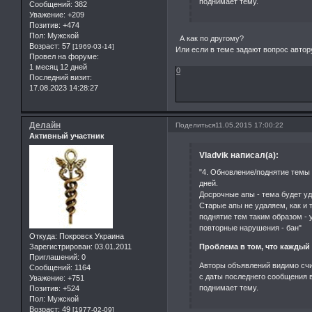
поднимает тему.
Сообщений:
382
Уважение:
+209
Позитив:
+474
Пол:
Мужской
А как по другому?
Возраст:
57
[1969-03-14]
Или если в теме задают вопрос автор
Провел на форуме:
1 месяц 12 дней
0
Последний визит:
17.08.2023 14:28:27
Делайн
Поделиться
11.05.2015 17:00:22
Активный участник
Vladvik написал(а):
"4. Обновление/поднятие темы
дней.
Досрочные апы - тема будет у
Старые апы не удаляем, как и 
поднятие тем таким образом -
повторные нарушения - бан"
Откуда:
Покровск Украина
Проблема в том, что каждый 
Зарегистрирован
: 03.01.2011
Приглашений:
0
Авторы объявлений видимо счи
Сообщений:
1164
с даты последнего сообщения в
Уважение:
+751
поднимает тему.
Позитив:
+524
Пол:
Мужской
Возраст:
49
[1977-02-09]