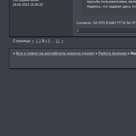
Последний визит:
просьбы пользователями, явл
28.06.2023 18:30:20
Надеюсь, что задавая здесь эт
Согласен. ЗА ЧТО В БАН ??? И ЗА 
0
Страница:
«
1
2
3
4
5
…
11
»
»
Все о ловле на английскую донную удочку
»
Работа форума
»
На