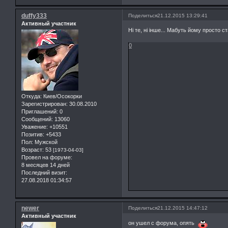
duffy333
Поделиться
21.12.2015 13:29:41
Активный участник
Ні те, ні інше... Мабуть йому просто
0
Откуда:
Киев/Осокорки
Зарегистрирован
: 30.08.2010
Приглашений:
0
Сообщений:
13060
Уважение:
+10551
Позитив:
+5433
Пол:
Мужской
Возраст:
53
[1973-04-03]
Провел на форуме:
8 месяцев 14 дней
Последний визит:
27.08.2018 01:34:57
newer
Поделиться
21.12.2015 14:47:12
Активный участник
он ушел с форума, опять