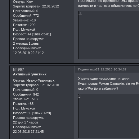
Прописано, но временно. Эта привил
Откуда:
Kiev
важности в частных объявлениях не б
Зарегистрирован
: 22.01.2012
Приглашений:
0
-1
Сообщений:
772
Уважение:
+10
Позитив:
+299
Пол:
Мужской
Возраст:
44
[1982-05-01]
Провел на форуме:
2 месяца 1 день
Последний визит:
12.06.2019 22:21:12
fm967
Поделиться
21.12.2015 10:34:37
Активный участник
У мене одне нескромне питання.
Откуда:
Ивано-Франковск.
Куди пропав Роман Саприкін, він же R
Зарегистрирован
: 21.02.2010
окопи?Чи його забанили?
Приглашений:
0
Сообщений:
942
0
Уважение:
+513
Позитив:
+85
Пол:
Мужской
Возраст:
59
[1967-01-23]
Провел на форуме:
22 дня 17 часов
Последний визит:
22.03.2018 17:21:45