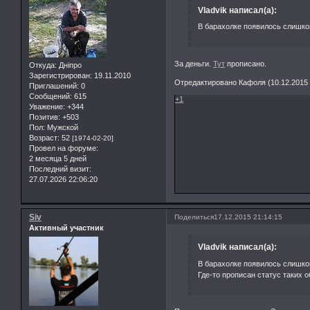
Vladvik написал(а):
В барахолке появилось слишко
За деньги.
Тут
прописано.
Откуда:
Дніпро
Зарегистрирован
: 19.11.2010
Отредактировано Кафоля (10.12.2015 
Приглашений:
0
Сообщений:
615
+1
Уважение:
+344
Позитив:
+503
Пол:
Мужской
Возраст:
52
[1974-02-20]
Провел на форуме:
2 месяца 5 дней
Последний визит:
27.07.2026 22:06:20
Siv
Поделиться
17.12.2015 21:14:15
Активный участник
Vladvik написал(а):
В барахолке появилось слишко
Где-то прописан статус таких 