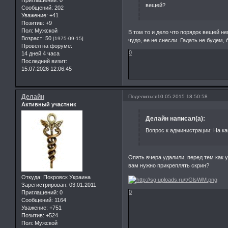
вещей?
Сообщений:
202
Уважение:
+41
Позитив:
+9
Пол:
Мужской
В том то и дело что порядок вещей не
Возраст:
50
[1975-09-15]
чудо, ее не снесли. Гадать не будем,
Провел на форуме:
0
14 дней 4 часа
Последний визит:
15.07.2026 12:06:45
Делайн
Поделиться
10.05.2015 18:50:58
Активный участник
Делайн написал(а):
Вопрос к администрации: На ка
Опять вчера удалили, перед тем как
вам нужно прикреплять скрин?
Откуда:
Покровск Украина
Зарегистрирован
: 03.01.2011
0
Приглашений:
0
Сообщений:
1164
Уважение:
+751
Позитив:
+524
Пол:
Мужской