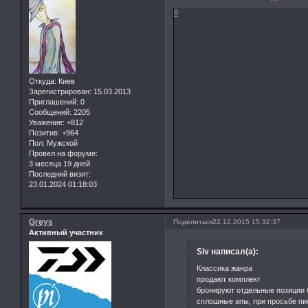
0
Откуда:
Киев
Зарегистрирован
: 15.03.2013
Приглашений:
0
Сообщений:
2205
Уважение:
+812
Позитив:
+964
Пол:
Мужской
Провел на форуме:
3 месяца 19 дней
Последний визит:
23.01.2024 01:18:03
Greys
Поделиться
22.12.2015 15:32:37
Активный участник
Siv написал(а):
Классика жанра
продают комплект
бронируют отдельные позиции 
сплошные апы, при просьбе пи