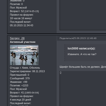
Уважение:
0
Позитив:
0
Пол:
Мужской
Возраст:
52
[1974-05-15]
Провел на форуме:
18 часов 16 минут
Последний визит:
05.10.2015 11:34:43
Sergey_28
Поделиться
25.06.2015 12:46:46
Активный участник
lsn3000 написал(а):
Извините. А что не так?
Шрифт большим быть не должен. Должн
Откуда:
г. Киев, Оболонь
Зарегистрирован
: 08.11.2013
0
Приглашений:
0
Сообщений:
379
Уважение:
+99
Позитив:
+1153
Пол:
Мужской
Возраст:
41
[1985-04-04]
Провел на форуме:
4 месяца 20 дней
Последний визит: