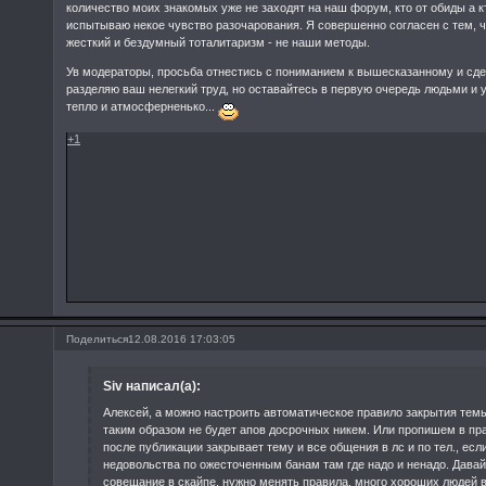
количество моих знакомых уже не заходят на наш форум, кто от обиды а кт
испытываю некое чувство разочарования. Я совершенно согласен с тем, ч
жесткий и бездумный тоталитаризм - не наши методы.
Ув модераторы, просьба отнестись с пониманием к вышесказанному и сд
разделяю ваш нелегкий труд, но оставайтесь в первую очередь людьми и 
тепло и атмосферненько...
+1
Поделиться
12.08.2016 17:03:05
Siv написал(а):
Алексей, а можно настроить автоматическое правило закрытия темы
таким образом не будет апов досрочных никем. Или пропишем в пр
после публикации закрывает тему и все общения в лс и по тел., если
недовольства по ожесточенным банам там где надо и ненадо. Дава
совещание в скайпе, нужно менять правила. много хороших людей в