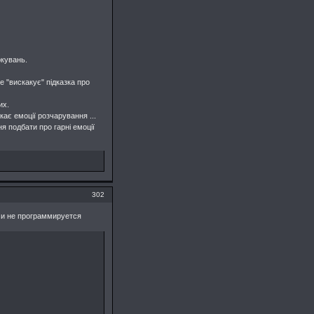
ркувань.
 "вискакує" підказка про
их.
ає емоції розчарування ...
я подбати про гарні емоції
302
 и не программируется