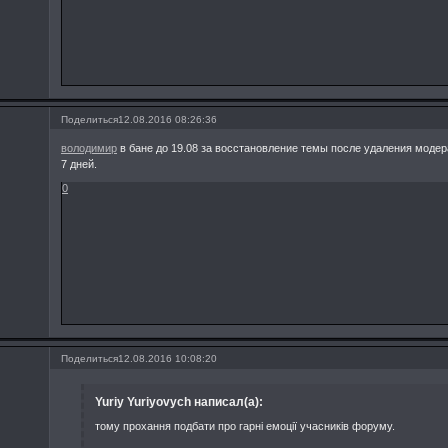
Поделиться
12.08.2016 08:26:36
володимир
в бане до 19.08 за восстановление темы после удаления моде
7 дней.
0
Поделиться
12.08.2016 10:08:20
Yuriy Yuriyovych написал(а):
тому прохання подбати про гарні емоції учасників форуму.