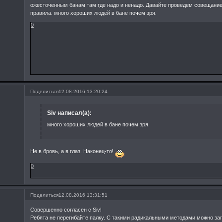
ожесточенным банам там где надо и ненадо. Давайте проведем совещание
правила. много хороших людей в бане почем зря.
0
Поделиться
12.08.2016 13:20:24
Siv написал(а):
много хороших людей в бане почем зря.
Не в бровь, а в глаз. Наконец-то!
0
Поделиться
12.08.2016 13:31:51
Совершенно согласен с Siv!
Ребята не перегибайте палку. С такими радикальными методами можно за