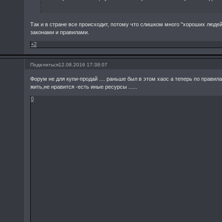
Так и в стране все происходит, потому что слишком много "хороших людей
законами и правилами.
+2
Поделиться
12.08.2016 17:38:07
Форум не для купи-продай .... раньше был в этом хаос а теперь по прави
жить,не нравится -есть иные ресурсы ......
0