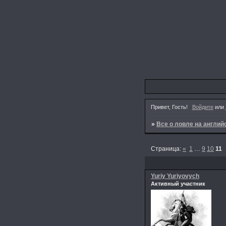
Привет, Гость!
Войдите
или
»
Все о ловле на англи
Страница:
«
1
…
9
10
11
Yuriy Yuriyovych
Активный участник