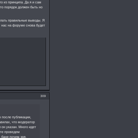
о из принципа. Да я и сам
то порядок должен быть но
елать правильные выводы. Я
у нас на форуме снова будет
309
 после публикации,
авилах, что модератор
 он указан. Много идет
йте проведем
 бане почем зря.