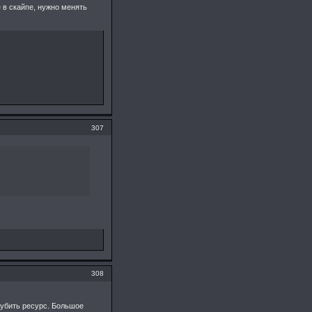
 в скайпе, нужно менять
307
308
губить ресурс. Большое