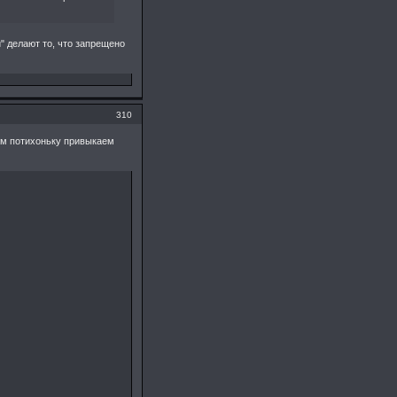
" делают то, что запрещено
310
лам потихоньку привыкаем