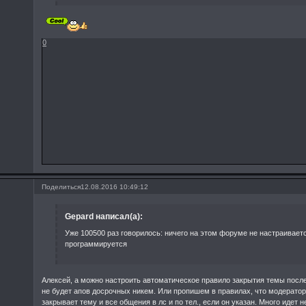
0
Поделиться
12.08.2016 10:49:12
Gepard написал(а):
Уже 100500 раз говорилось: ничего на этом форуме не настраиваетс
программируется
Алексей, а можно настроить автоматическое правило закрытия темы посл
не будет апов досрочных никем. Или пропишем в правилах, что модератор
закрывает тему и все общения в лс и по тел., если он указан. Много идет 