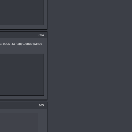
304
ратором за нарушение ранее
305