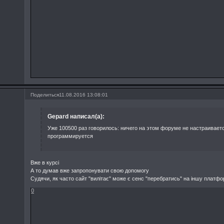
Поделиться
11.08.2016 13:08:01
Gepard написал(а):
Уже 100500 раз говорилось: ничего на этом форуме не настраиваетс
программируется
Вже в курсі
А то думав вже запропонувати свою допомогу
Судячи, як часто сайт "вилітає" може є сенс "перебратись" на іншу платф
0