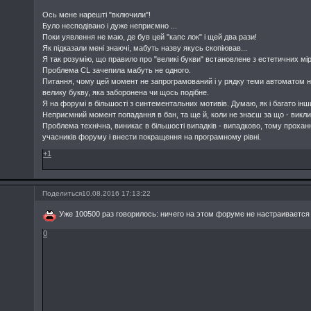
Ось мене нарешті "включили"!
Було несподівано і дуже неприємно ...
Поки уявлення не маю, де був цей "капс лок" і щей два рази!
Як підказали мені знаючі, мабуть назву якусь скопіював...
Я так розумію, що правило про "великі букви" встановлене з естетичних мі
Проблема CL зачепила мабуть не одного.
Питання, чому цей момент не запрограмований і у рядку теми автоматом не
велику букву, яка заборонена чи щось подібне.
Я на форумі в більшості з синтементальних мотивів. Думаю, як і багато інш
Неприємний момент попадання в бан, та ще й, коли не знаєш за що - виклик
Проблема технічна, виникає в більшості випадків - випадково, тому проханн
учасників форуму і внести покращення на програмному рівні.
+1
Поделиться
10.08.2016 17:13:22
Уже 100500 раз говорилось: ничего на этом форуме не настраивается
0