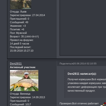
Откуда:
Львів
Зарегистрирован
: 27.04.2014
Приглашений:
0
Сообщений:
49
Уважение:
+3
Позитив:
+6
Пол:
Мужской
Возраст:
35
[1990-09-07]
Провел на форуме:
14 дней 5 часов
Последний визит:
15.09.2018 15:27:10
Den2811
Поделиться
20.06.2014 02:10:55
Активный участник
Den2811 написал(а):
Получил кормушки.Всё нормаль
упаковка-каждая кормушка зав
исключает деформацию при тр
качественный продукт.
Откуда:
Винница
Зарегистрирован
: 14.09.2013
Приглашений:
0
Проверил.Всё отлично работает
Сообщений:
1017