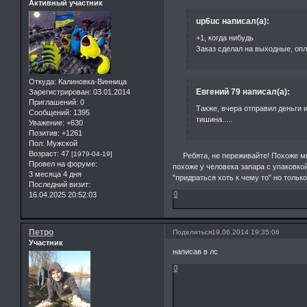
Активный участник
up6uc написал(а):
+1, когда нибудь
Заказ сделал на выходные, опл
Откуда:
Калиновка-Винница
Евгений 79 написал(а):
Зарегистрирован
: 03.01.2014
Приглашений:
0
Также, вчера отправил деньги и
Сообщений:
1395
тишина.....
Уважение:
+630
Позитив:
+1261
Пол:
Мужской
Возраст:
47
[1979-04-19]
Ребята, не переживайте! Похоже мы 
Провел на форуме:
похоже у человека запара с упаковко
3 месяца 4 дня
"придраться хоть к чему то" но тольк
Последний визит:
0
16.04.2025 20:52:03
Петро
Поделиться
19.06.2014 19:35:06
Участник
написав в лс
0