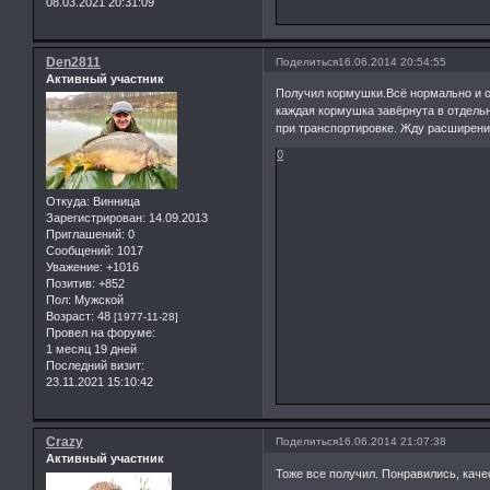
08.03.2021 20:31:09
Den2811
Поделиться
16.06.2014 20:54:55
Активный участник
Получил кормушки.Всё нормально и о
каждая кормушка завёрнута в отдель
при транспортировке. Жду расширени
0
Откуда:
Винница
Зарегистрирован
: 14.09.2013
Приглашений:
0
Сообщений:
1017
Уважение:
+1016
Позитив:
+852
Пол:
Мужской
Возраст:
48
[1977-11-28]
Провел на форуме:
1 месяц 19 дней
Последний визит:
23.11.2021 15:10:42
Crazy
Поделиться
16.06.2014 21:07:38
Активный участник
Тоже все получил. Понравились, кач