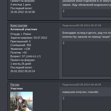
Провел на форуме:
указанное мной отделение в 3х мину
3 месяца 1 день
заказе. Жду обновлений модельного р
Последний визит:
0
15.05.2022 16:42:06
Константин
Поделиться
25.06.2014 00:37:28
Активный участник
Благодарю за мед и деготь, рад что 
Откуда:
г. Ровно
количеству заказов на период "акции"
Зарегистрирован
: 03.07.2012
Приглашений:
0
0
Сообщений:
359
Уважение:
+138
Позитив:
+42
Возраст:
57
[1969-01-17]
Провел на форуме:
1 месяц 26 дней
Последний визит:
26.02.2022 05:20:14
Петро
Поделиться
25.06.2014 00:46:45
Участник
кормушки получил, спасибо
0