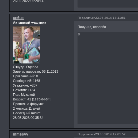
26.02.2022 05:20:14
up6uc
Поделиться
23.06.2014 13:41:51
Активный участник
Получил, спасибо.
0
Откуда:
Одесса
Зарегистрирован
: 03.11.2013
Приглашений:
0
Сообщений:
1168
Уважение:
+267
Позитив:
+134
Пол:
Мужской
Возраст:
41
[1985-04-04]
Провел на форуме:
2 месяца 11 дней
Последний визит:
28.05.2023 00:35:34
mmssvv
Поделиться
23.06.2014 17:01:52