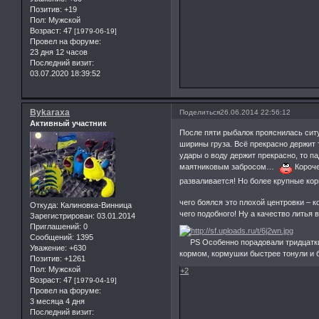
Позитив:
+19
Пол:
Мужской
Возраст:
47
[1979-06-19]
Провел на форуме:
23 дня 12 часов
Последний визит:
03.07.2020 18:39:52
Bykaraxa
Поделиться
26.06.2014 22:56:12
Активный участник
После пяти рыбалок прояснилась сит
ширины груза. Всё прекрасно держит 
удары о воду держит прекрасно, то 
маятниковым забросом…
Короче
разваливается! Но более крупные ко
чего боялся это плохой центровки – 
Откуда:
Калиновка-Винница
чего подобного! Ну а качество литья 
Зарегистрирован
: 03.01.2014
Приглашений:
0
Сообщений:
1395
PS Особенно порадовали тридцатки. 
Уважение:
+630
кормом, кормушки быстрее тонули и 
Позитив:
+1261
Пол:
Мужской
+2
Возраст:
47
[1979-04-19]
Провел на форуме:
3 месяца 4 дня
Последний визит: