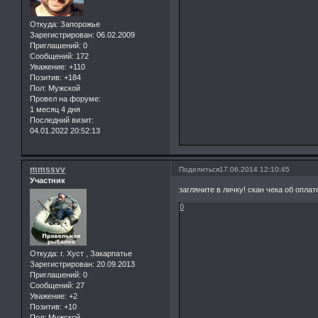
Откуда:
Запорожье
Зарегистрирован
: 06.02.2009
Приглашений:
0
Сообщений:
172
Уважение:
+110
Позитив:
+184
Пол:
Мужской
Провел на форуме:
1 месяц 4 дня
Последний визит:
04.01.2022 20:52:13
mmssvv
Поделиться
17.06.2014 12:10:45
Участник
загляните в личку! скан чека об оплат
0
Откуда:
г. Хуст , Закарпатье
Зарегистрирован
: 20.09.2013
Приглашений:
0
Сообщений:
27
Уважение:
+2
Позитив:
+10
Пол:
Мужской