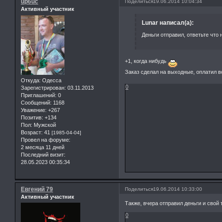
up6uc
Поделиться
19.06.2014 10:04:34
Активный участник
Lunar написал(а):
Деньги отправил, ответьте что 
+1, когда нибудь
Заказ сделал на выходные, оплатил в
Откуда:
Одесса
0
Зарегистрирован
: 03.11.2013
Приглашений:
0
Сообщений:
1168
Уважение:
+267
Позитив:
+134
Пол:
Мужской
Возраст:
41
[1985-04-04]
Провел на форуме:
2 месяца 11 дней
Последний визит:
28.05.2023 00:35:34
Евгений 79
Поделиться
19.06.2014 10:33:00
Активный участник
Также, вчера отправил деньги и свой т
0