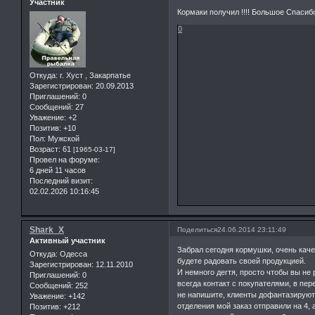
Участник
Кормаки получил !!!! Большое Спасибо!
0
Откуда:
г. Хуст , Закарпатье
Зарегистрирован
: 20.09.2013
Приглашений:
0
Сообщений:
27
Уважение:
+2
Позитив:
+10
Пол:
Мужской
Возраст:
61
[1965-03-17]
Провел на форуме:
6 дней 11 часов
Последний визит:
02.02.2026 10:16:45
Shark_X
Поделиться
24.06.2014 23:11:49
Активный участник
Забрал сегодня кормушки, очень каче
Откуда:
Одесса
будете радовать своей продукцией.
Зарегистрирован
: 12.11.2010
И немного дегтя, просто чтобы вы не
Приглашений:
0
всегда контакт с покупателями, в пе
Сообщений:
252
не напишите, клиенты дофантазируют.
Уважение:
+142
отделения мой заказ отправили на 4, 
Позитив:
+212