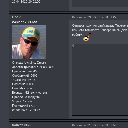
16.04.2025 20:52:03
Boev
Поделиться
26.06.2014 23:01:27
Администратор
Сегодня получил свой заказ. Первое 
немного тонковата. Завтра на тандем
работу.
0
Откуда:
Ukraine, Dnipro
Зарегистрирован
: 21.08.2008
Приглашений:
45
Сообщений:
5601
Уважение:
+6700
Позитив:
+6002
Пол:
Мужской
Возраст:
52
[1974-01-15]
Провел на форуме:
9 дней 7 часов
Последний визит:
04.09.2025 12:29:18
Константин
Поделиться
27.06.2014 09:00:52