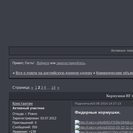
Активные тем
Привет, Гость!
Войдите
или
зарегистрируйтесь
.
»
Все о ловле на английскую донную удочку
»
Коммерческие объя
Страница:
«
1
2
3
4
…
14
»
Кормушки RF 
Константин
Поделиться
10.06.2014 14:27:13
Активный участник
Фидерные кормушки.
Откуда:
г. Ровно
.
Зарегистрирован
: 03.07.2012
Приглашений:
0
Сообщений:
359
Уважение:
+138