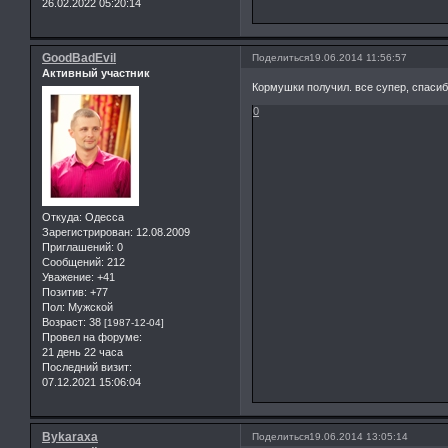
26.02.2022 05:20:14
GoodBadEvil
Поделиться
19.06.2014 11:56:57
Активный участник
Кормушки получил. все супер, спасиб
0
Откуда:
Одесса
Зарегистрирован
: 12.08.2009
Приглашений:
0
Сообщений:
212
Уважение:
+41
Позитив:
+77
Пол:
Мужской
Возраст:
38
[1987-12-04]
Провел на форуме:
21 день 22 часа
Последний визит:
07.12.2021 15:06:04
Bykaraxa
Поделиться
19.06.2014 13:05:14