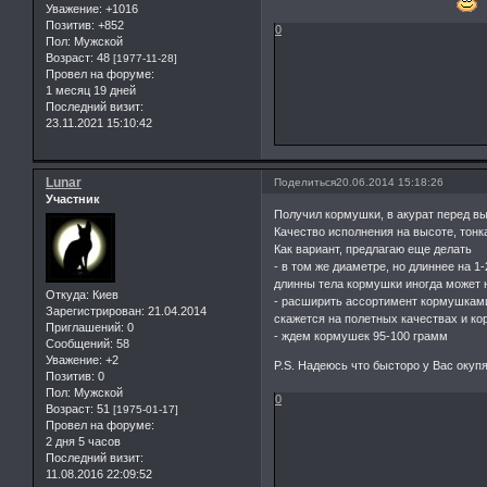
Уважение:
+1016
Позитив:
+852
0
Пол:
Мужской
Возраст:
48
[1977-11-28]
Провел на форуме:
1 месяц 19 дней
Последний визит:
23.11.2021 15:10:42
Lunar
Поделиться
20.06.2014 15:18:26
Участник
Получил кормушки, в акурат перед в
Качество исполнения на высоте, тонка
Как вариант, предлагаю еще делать
- в том же диаметре, но длиннее на 1-
длинны тела кормушки иногда может н
Откуда:
Киев
- расширить ассортимент кормушками,
Зарегистрирован
: 21.04.2014
скажется на полетных качествах и кор
Приглашений:
0
- ждем кормушек 95-100 грамм
Сообщений:
58
Уважение:
+2
P.S. Надеюсь что бысторо у Вас оку
Позитив:
0
Пол:
Мужской
0
Возраст:
51
[1975-01-17]
Провел на форуме:
2 дня 5 часов
Последний визит:
11.08.2016 22:09:52