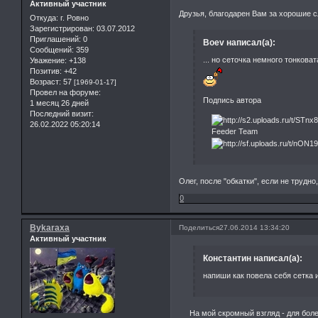
Активный участник
Друзья, благодарен Вам за хорошие с
Откуда:
г. Ровно
Зарегистрирован
: 03.07.2012
Приглашений:
0
Boev написал(а):
Сообщений:
359
... но сеточка немного тонкова
Уважение:
+138
Позитив:
+42
Возраст:
57
[1969-01-17]
Провел на форуме:
Подпись автора
1 месяц 26 дней
Последний визит:
26.02.2022 05:20:14
Feeder Team
Олег, после "обкатки", если не трудно
0
Bykaraxa
Поделиться
27.06.2014 13:34:20
Активный участник
Константин написал(а):
напиши как повела себя сетка 
На мой скромный взгляд - для более