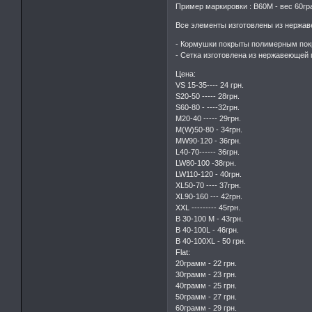
Пример маркировки : В60М - вес 60гр
Все элементы изготовлены из нержа
- Кормушки покрыты полимерным пок
- Сетка изготовлена из нержавеющей 
Цена:
VS 15-35---- 24 грн.
S20-50 ----- 28грн.
S60-80 - ----32грн.
M20-40 ----- 29грн.
M(W)50-80 - 34грн.
MW90-120 - 36грн.
L40-70------ 36грн.
LW80-100 -38грн.
LW110-120 - 40грн.
XL50-70 ---- 37грн.
XL90-160 --- 42грн.
XXL --------- 45грн.
В 30-100 М - 43грн.
В 40-100L - 46грн.
B 40-100XL - 50 грн.
Flat:
20грамм - 22 грн.
30грамм - 23 грн.
40грамм - 25 грн.
50грамм - 27 грн.
60грамм - 29 грн.